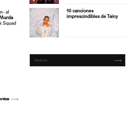
con Boza
10 canciones
n- al
', el…
imprescindibles de Tainy
Murda
ck Squad
ente