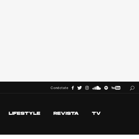
Conéctate
LIFESTYLE
REVISTA
TV