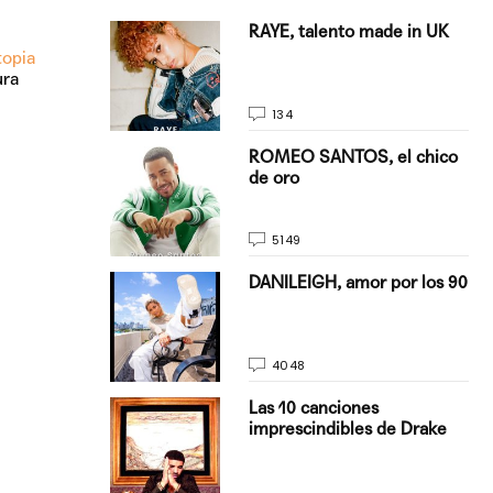
antado a su
RAYE, talento made in UK
topia
ura
134
E, pisando
ROMEO SANTOS, el chico
de oro
5149
on Justin
DANILEIGH, amor por los 90
La…
4048
turo del
Las 10 canciones
imprescindibles de Drake