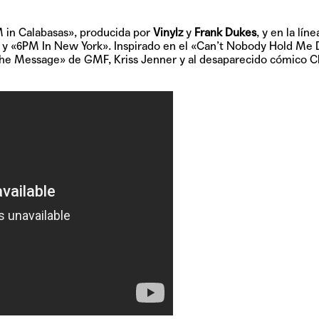
 in Calabasas»
, producida por
Vinylz
y
Frank Dukes
, y en la líne
» y «6PM In New York». Inspirado en el «Can’t Nobody Hold Me
«The Message» de GMF, Kriss Jenner y al desaparecido cómico C