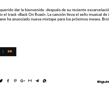
Hablamos 
querido dar la bienvenida -después de su reciente excarcelació
sobre 'Bucle
o el track
«Back On Road»
. La canción lleva el sello musical de
ane ha anunciado nueva mixtape para los próximos meses. Bri
19
Sigui