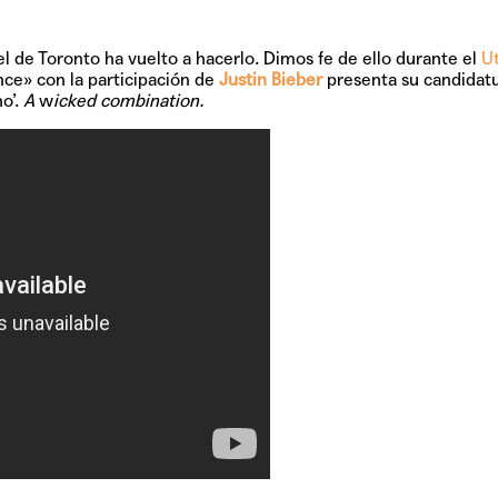
TAINY, adel
tiempo
 el de Toronto ha vuelto a hacerlo. Dimos fe de ello durante el
U
nce»
con la participación de
Justin Bieber
presenta su candidat
o’.
A
w
icked combination.
NICKI NICOL
fuerte
Hablamos c
Quiles de '
GRIFF, el fu
Pop