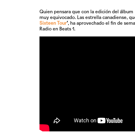
Quien pensara que con la edición del álbum
muy equivocado. Las estrella canadiense, que
Sixteen Tour
‘
, ha aprovechado el fin de sem
Radio en Beats 1.