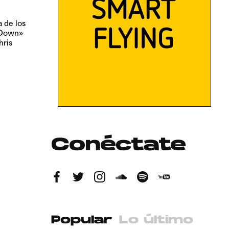
a de los
 Down»
hris
Conéctate
Popular
Lo último