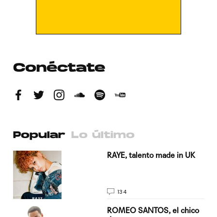
Conéctate
Popular
Lo último
a su
RAYE, talento made in UK
134
do
ROMEO SANTOS, el chico