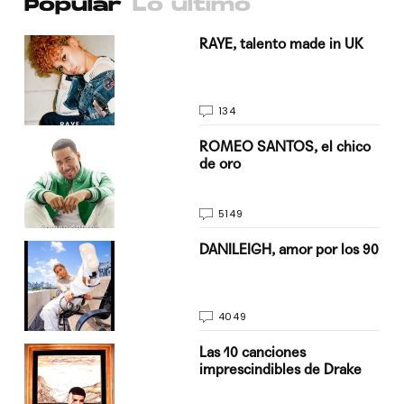
Popular
Lo último
a su
RAYE, talento made in UK
134
do
ROMEO SANTOS, el chico
de oro
5149
n
DANILEIGH, amor por los 90
4049
Las 10 canciones
imprescindibles de Drake