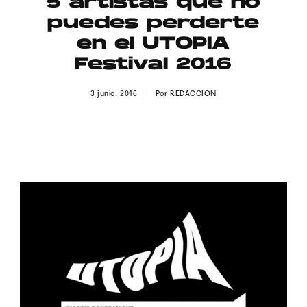
5 artistas que no
Publicidad
puedes perderte
Contacto
en el UTOPIA
Festival 2016
Aviso Legal
3 junio, 2016
Por
REDACCION
© 2015-2022 UMOMAG. PROPIEDAD DE UMO agency. TODOS LOS
DERECHOS RESERVADOS.