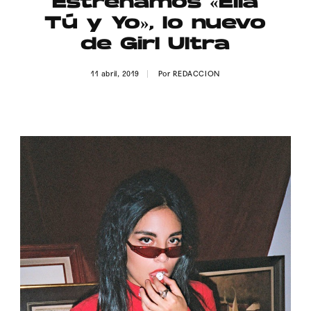
Estrenamos «Ella
Publicidad
Tú y Yo», lo nuevo
Contacto
de Girl Ultra
Aviso Legal
11 abril, 2019
Por
REDACCION
© 2015-2022 UMOMAG. PROPIEDAD DE UMO agency. TODOS LOS
DERECHOS RESERVADOS.