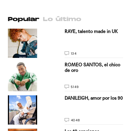
Popular
Lo último
a su
RAYE, talento made in UK
134
do
ROMEO SANTOS, el chico
de oro
5149
n
DANILEIGH, amor por los 90
4048