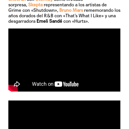
sorpresa,
Skepta
representando a los artistas de
Grime con «Shutdown»,
Bruno Mars
rememorando los
años dorados del R&B con «That’s What I Like» y una
desgarradora
Emeli Sandé
con «Hurts».