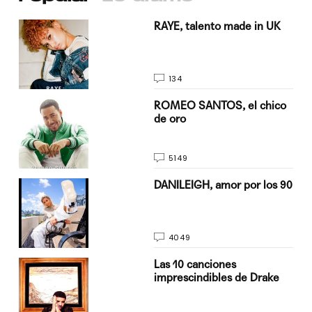
a su
RAYE, talento made in UK
134
do
ROMEO SANTOS, el chico
de oro
5149
n
DANILEIGH, amor por los 90
4049
Las 10 canciones
imprescindibles de Drake