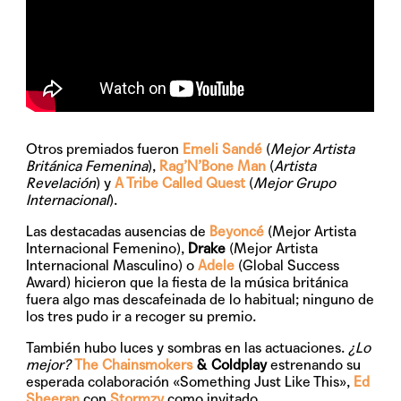
Otros premiados fueron
Emeli Sandé
(
Mejor Artista
Británica Femenina
),
Rag’N’Bone Man
(
Artista
Revelación
) y
A Tribe Called Quest
(
Mejor Grupo
Internacional
).
Las destacadas ausencias de
Beyoncé
(Mejor Artista
Internacional Femenino),
Drake
(Mejor Artista
Internacional Masculino) o
Adele
(Global Success
Award) hicieron que la fiesta de la música británica
fuera algo mas descafeinada de lo habitual; ninguno de
los tres pudo ir a recoger su premio.
También hubo luces y sombras en las actuaciones.
¿Lo
mejor?
The Chainsmokers
& Coldplay
estrenando su
esperada colaboración «Something Just Like This»,
Ed
Sheeran
con
Stormzy
como invitado