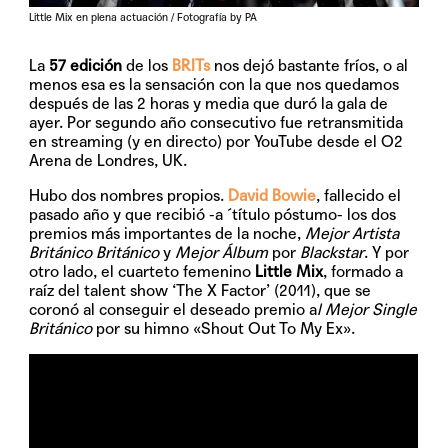
Little Mix en plena actuación / Fotografía by PA
La
57 edición
de los
BRITs
nos dejó bastante fríos, o al
menos esa es la sensación con la que nos quedamos
después de las 2 horas y media que duró la gala de
ayer. Por segundo año consecutivo fue retransmitida
en streaming (y en directo) por YouTube desde el O2
Arena de Londres, UK.
Hubo dos nombres propios.
David Bowie
, fallecido el
pasado año y que recibió -a ´título póstumo- los dos
premios más importantes de la noche,
Mejor Artista
Británico Británico
y
Mejor Álbum
por
Blackstar
. Y por
otro lado, el cuarteto femenino
Little Mix
, formado a
raíz del talent show ‘The X Factor’ (2011), que se
coronó al conseguir el deseado premio a
l Mejor Single
Británico
por su himno «Shout Out To My Ex».