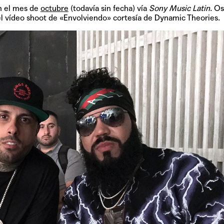
n el mes de
octubre
(todavía sin fecha) vía
Sony Music Latin
. Os
l vídeo shoot de «Envolviendo» cortesía de Dynamic Theories.
TAINY, adel
tiempo
NICKI NICOL
fuerte
Hablamos c
Quiles de '