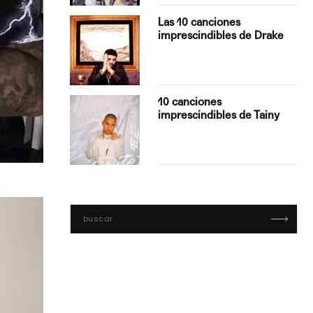
turo del
Las 10 canciones
imprescindibles de Drake
con Boza
10 canciones
', el…
imprescindibles de Tainy