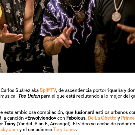
o
Carlos Suárez aka
Spiff TV
, de ascendencia portorriqueña y do
 musical
The Union
para el que está reclutando a lo mejor del 
e esta ambiciosa compilación, que fusionará estilos urbanos c
á la canción
«Envolviendo»
con
Fabolous
,
De La Ghetto
y
Prince
or
Tainy
(Yandel, Plan B, Arcangel). El vídeo se acaba de rodar e
icky Jam
y el canadiense
Tory Lanez
.