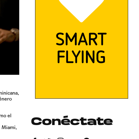
minicana,
género
omo el
Conéctate
n Miami,