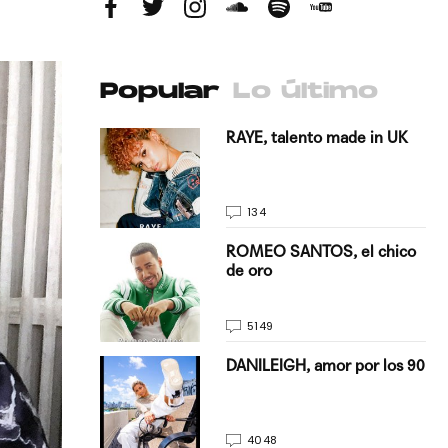
Popular
Lo último
antado a su
RAYE, talento made in UK
134
E, pisando
ROMEO SANTOS, el chico
de oro
5149
on Justin
DANILEIGH, amor por los 90
La…
4048