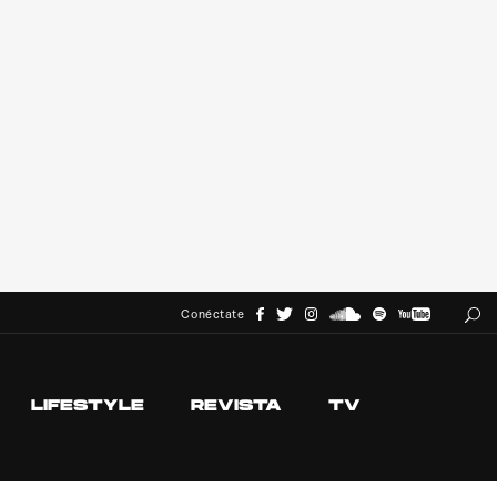
Conéctate
LIFESTYLE
REVISTA
TV