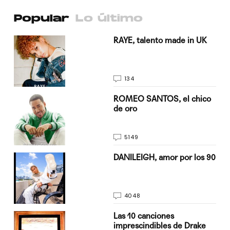
Popular
Lo último
a su
RAYE, talento made in UK
134
do
ROMEO SANTOS, el chico
de oro
5149
n
DANILEIGH, amor por los 90
4048
Las 10 canciones
imprescindibles de Drake