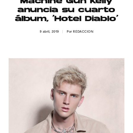
Machine Gun Kelly
Publicidad
anuncia su cuarto
Contacto
álbum, ‘Hotel Diablo’
Aviso Legal
9 abril, 2019
Por
REDACCION
© 2015-2022 UMOMAG. PROPIEDAD DE UMO agency. TODOS LOS
DERECHOS RESERVADOS.