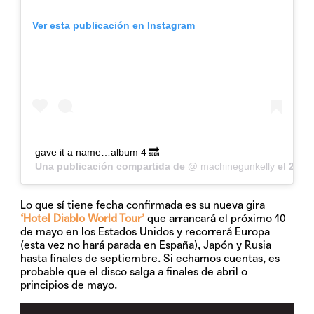
Ver esta publicación en Instagram
gave it a name…album 4 🔜
Una publicación compartida de @
machinegunkelly
el
2 Abr
Lo que sí tiene fecha confirmada es su nueva gira
‘Hotel Diablo World Tour’
que arrancará el próximo 10
de mayo en los Estados Unidos y recorrerá Europa
(esta vez no hará parada en España), Japón y Rusia
hasta finales de septiembre. Si echamos cuentas, es
probable que el disco salga a finales de abril o
principios de mayo.