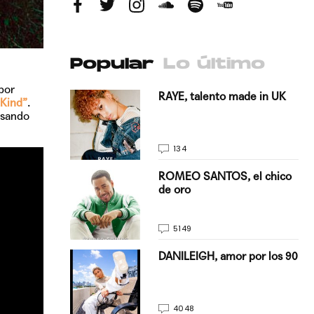
Popular
Lo último
por
antado a su
RAYE, talento made in UK
 Kind”
.
asando
134
E, pisando
ROMEO SANTOS, el chico
de oro
5149
on Justin
DANILEIGH, amor por los 90
La…
4048