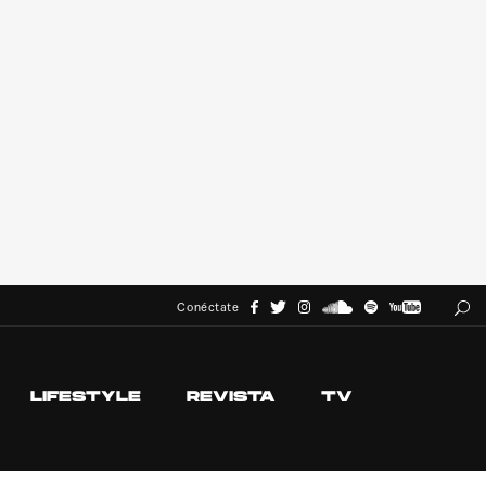
Conéctate
LIFESTYLE
REVISTA
TV