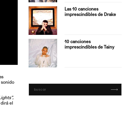
turo del
Las 10 canciones
imprescindibles de Drake
con Boza
10 canciones
', el…
imprescindibles de Tainy
as
 sonido
ights”,
 dirá el