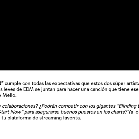
GRIFF, el fu
Pop
Hablamos 
sobre 'Bucle
d”
cumple con todas las expectativas que estos dos súper artist
s leves de EDM se juntan para hacer una canción que tiene ese
 Mello.
e colaboraciones? ¿Podrán competir con los gigantes “Blinding L
 Start Now” para asegurarse buenos puestos en los charts?
Ya lo
 tu plataforma de streaming favorita.