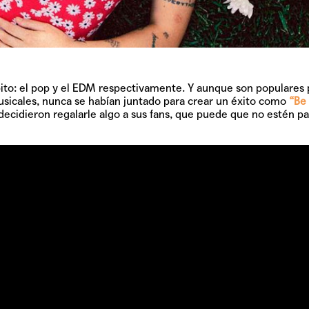
ito: el pop y el EDM respectivamente. Y aunque son populares 
TAINY, adel
sicales, nunca se habían juntado para crear un éxito como
“Be
tiempo
ecidieron regalarle algo a sus fans, que puede que no estén p
NICKI NICOL
fuerte
Hablamos c
Quiles de '