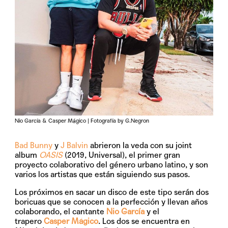
Nio García & Casper Mágico | Fotografía by G.Negron
Bad Bunny
y
J Balvin
abrieron la veda con su joint
album
OASIS
(2019, Universal), el primer gran
proyecto colaborativo del género urbano latino, y son
varios los artistas que están siguiendo sus pasos.
Los próximos en sacar un disco de este tipo serán dos
boricuas que se conocen a la perfección y llevan años
colaborando, el cantante
Nio García
y el
trapero
Casper Mágico
. Los dos se encuentra en