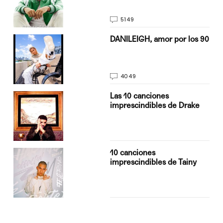
5149
n
DANILEIGH, amor por los 90
4049
Las 10 canciones
imprescindibles de Drake
10 canciones
imprescindibles de Tainy