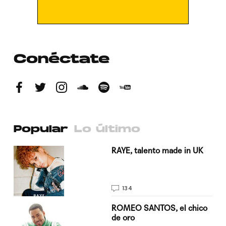
Conéctate
Popular
Lo último
a su
RAYE, talento made in UK
134
do
ROMEO SANTOS, el chico
de oro