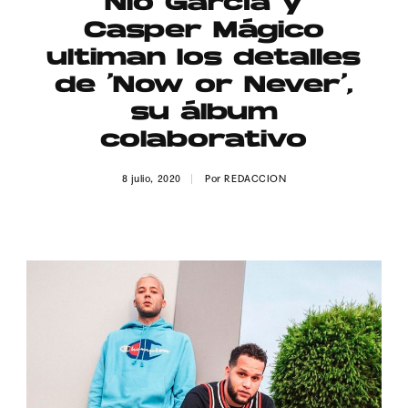
Nio García y
Publicidad
Casper Mágico
Contacto
ultiman los detalles
de ‘Now or Never’,
Aviso Legal
su álbum
colaborativo
© 2015-2022 UMOMAG. PROPIEDAD DE UMO agency. TODOS LOS
DERECHOS RESERVADOS.
8 julio, 2020
Por
REDACCION