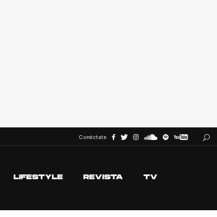
Conéctate
LIFESTYLE
REVISTA
TV