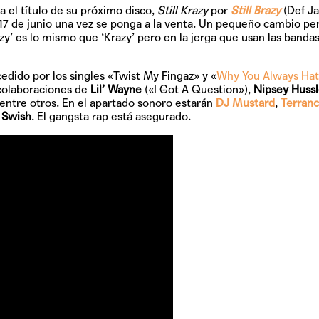
el título de su próximo disco,
Still Krazy
por
Still Brazy
(Def Ja
17 de junio
una vez se ponga a la venta. Un pequeño cambio pe
razy’ es lo mismo que ‘Krazy’ pero en la jerga que usan las banda
TAINY, adel
tiempo
edido por los singles
«Twist My Fingaz
» y
«
Why You Always Hat
 colaboraciones de
Lil’ Wayne
(«I Got A Question»),
Nipsey Huss
ntre otros. En el apartado sonoro estarán
DJ Mustard
,
Terran
 Swish
. El gangsta rap está asegurado.
NICKI NICOL
fuerte
Hablamos c
Quiles de '
GRIFF, el fu
Pop