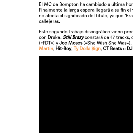
El MC de Bompton ha cambiado a última hora 
Finalmente la larga espera llegará a su fin el
no afecta al significado del título, ya que ‘B
callejeras.
Este segundo trabajo discográfico viene prec
con Drake.
Still Brazy
constará de 17 tracks,
(«FDT») y
Joe Moses
(«She Wish She Was»), e
Martin
,
Hit-Boy
,
Ty Dolla $ign
,
CT Beats
o
DJ