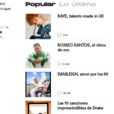
m).
Popular
Lo último
ro que
s
antado a su
RAYE, talento made in UK
in’?
«
le
134
ce
E, pisando
ROMEO SANTOS, el chico
de oro
5149
on Justin
DANILEIGH, amor por los 90
La…
4048
turo del
Las 10 canciones
imprescindibles de Drake