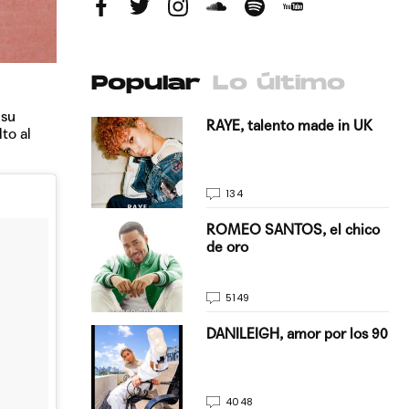
Popular
Lo último
 su
antado a su
RAYE, talento made in UK
to al
134
E, pisando
ROMEO SANTOS, el chico
de oro
5149
on Justin
DANILEIGH, amor por los 90
La…
4048