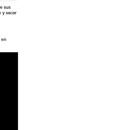
de sus
 y sacar
s en