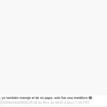
GRIFF, el fu
Pop
Hablamos 
sobre 'Bucle
r, yo también maneje el de mi papa..solo fue una metáfora 😂
(@romeosantos) el
28 de Nov de 2016 a la(s) 7:35 PST