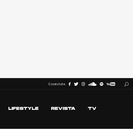
Conéctate
LIFESTYLE
REVISTA
TV