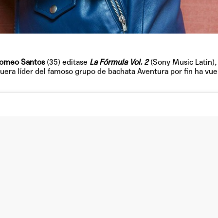
omeo Santos
(35) editase
La Fórmula Vol. 2
(Sony Music Latin),
TAINY, adel
fuera líder del famoso grupo de bachata Aventura por fin ha vuel
tiempo
NICKI NICOL
fuerte
Hablamos c
Quiles de '