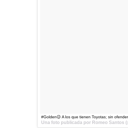
#Golden😉 A los que tienen Toyotas; sin ofende
Una foto publicada por Romeo Santos 