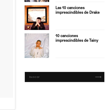
turo del
Las 10 canciones
imprescindibles de Drake
con Boza
10 canciones
', el…
imprescindibles de Tainy