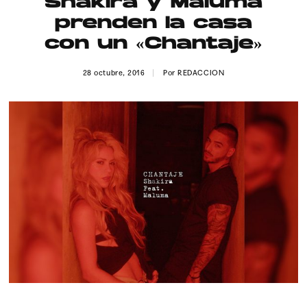
Shakira y Maluma
Publicidad
prenden la casa
Contacto
con un «Chantaje»
Aviso Legal
28 octubre, 2016
Por
REDACCION
© 2015-2022 UMOMAG. PROPIEDAD DE UMO agency. TODOS LOS
DERECHOS RESERVADOS.