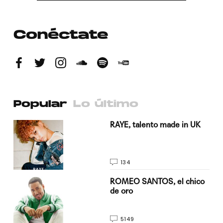
Conéctate
Popular
Lo último
a su
RAYE, talento made in UK
134
do
ROMEO SANTOS, el chico
de oro
5149