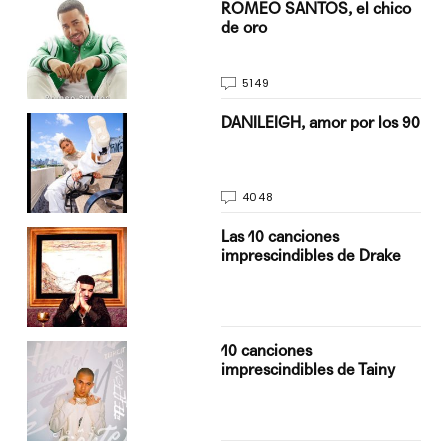
do
ROMEO SANTOS, el chico
de oro
5149
n
DANILEIGH, amor por los 90
4048
Las 10 canciones
imprescindibles de Drake
10 canciones
imprescindibles de Tainy