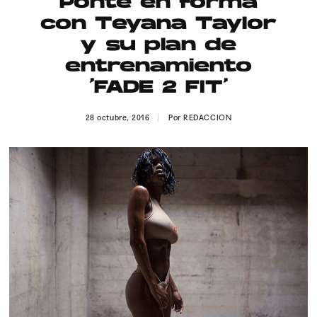
Ponte en forma
Publicidad
con Teyana Taylor
Contacto
y su plan de
entrenamiento
Aviso Legal
‘FADE 2 FIT’
© 2015-2022 UMOMAG. PROPIEDAD DE UMO agency. TODOS LOS
28 octubre, 2016
Por
REDACCION
DERECHOS RESERVADOS.