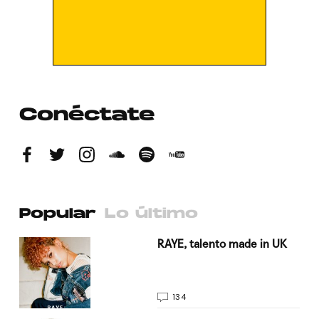
Conéctate
Popular
Lo último
a su
RAYE, talento made in UK
134