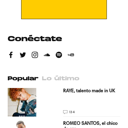
Conéctate
Popular
Lo último
a su
RAYE, talento made in UK
134
do
ROMEO SANTOS, el chico