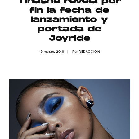
Tinashe revela por
Publicidad
fin la fecha de
Contacto
lanzamiento y
portada de
Aviso Legal
Joyride
© 2015-2022 UMOMAG. PROPIEDAD DE UMO agency. TODOS LOS
19 marzo, 2018
Por
REDACCION
DERECHOS RESERVADOS.