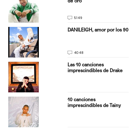
de oro
5149
n
DANILEIGH, amor por los 90
4048
Las 10 canciones
imprescindibles de Drake
10 canciones
imprescindibles de Tainy