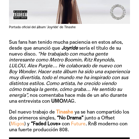
Portada oficial del álbum ‘Joyride’ de Tinashe
Sus fans han tenido mucha paciencia en estos años,
desde que anunció que
Joyride
sería el título de su
nuevo disco.
“He trabajado con mucha gente
interesante como Metro Boomin, Ritz Reynolds,
LULOU, Alex Purple… He colaborado de nuevo con
Boy Wonder. Hacer este álbum ha sido una experiencia
muy divertida, todo el mundo me ha inspirado con sus
distintos estilos. Como artista, he crecido viendo
cómo trabaja la gente, cómo graba… He sentido su
energía”,
nos comentaba hace más de un año durante
una entrevista con
UMO
MAG.
Del nuevo trabajo de
Tinashe
ya se han compartido los
dos primeros singles,
“No Drama”
junto a Offset
(
Migos
) y
“Faded Love»
con
Future
. RnB moderno con
una fuerte producción 808.