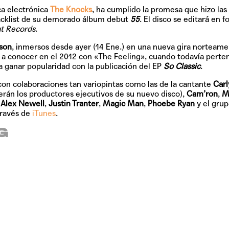
a electrónica
The Knocks
, ha cumplido la promesa que hizo las
racklist de su demorado álbum debut
55
. El disco se editará en 
at Records
.
TAINY, adel
tiempo
son
, inmersos desde ayer (14 Ene.) en una nueva gira norteame
a conocer en el 2012 con «The Feeling», cuando todavía perten
 ganar popularidad con la publicación del EP
So Classic
.
con colaboraciones tan variopintas como las de la cantante
Carl
NICKI NICOL
rán los productores ejecutivos de su nuevo disco),
Cam’ron
,
M
fuerte
,
Alex Newell
,
Justin Tranter
,
Magic Man
,
Phoebe Ryan
y el gru
través de
iTunes
.
G
Hablamos c
Quiles de '
GRIFF, el fu
Pop