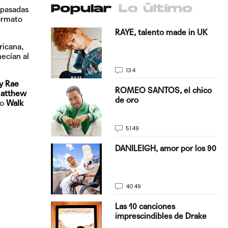
Popular
Lo último
 pasadas
formato
antado a su
RAYE, talento made in UK
ricana,
ecían al
134
y Rae
E, pisando
ROMEO SANTOS, el chico
atthew
de oro
po
Walk
5149
on Justin
DANILEIGH, amor por los 90
La…
4049
turo del
Las 10 canciones
imprescindibles de Drake