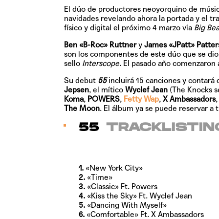
El dúo de productores neoyorquino de músic
navidades revelando ahora la portada y el t
físico y digital el próximo
4 marzo
vía
Big Be
Ben «B-Roc» Ruttner
y
James «JPatt» Patter
son los componentes de este dúo que se dio 
sello
Interscope
. El pasado año comenzaron a
Su debut
55
incluirá 15 canciones y contará 
Jepsen
, el mítico
Wyclef Jean
(The Knocks se
Koma
,
POWERS
,
Fetty Wap
,
X Ambassadors
The Moon
. El álbum ya se puede reservar a 
55
TRACKLISTIN
1.
«New York City»
2.
«Time»
3.
«Classic» Ft. Powers
4.
«Kiss the Sky» Ft. Wyclef Jean
5.
«Dancing With Myself»
6.
«Comfortable» Ft. X Ambassadors