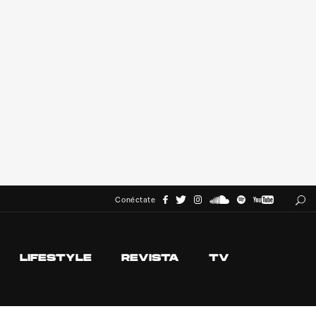
Conéctate
LIFESTYLE
REVISTA
TV