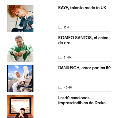
a su
RAYE, talento made in UK
134
do
ROMEO SANTOS, el chico
de oro
5149
n
DANILEIGH, amor por los 90
4048
Las 10 canciones
imprescindibles de Drake