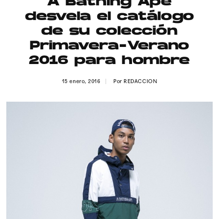
A Bathing Ape
Publicidad
desvela el catálogo
Contacto
de su colección
Primavera-Verano
Aviso Legal
2016 para hombre
© 2015-2022 UMOMAG. PROPIEDAD DE UMO agency. TODOS LOS
15 enero, 2016
Por
REDACCION
DERECHOS RESERVADOS.