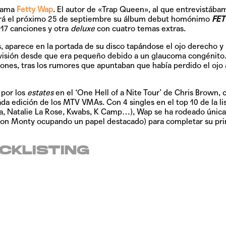
llama
Fetty Wap
. El autor de «Trap Queen», al que entrevistába
ará el próximo
25 de septiembre
su álbum debut homónimo
FET
 17 canciones y otra
deluxe
con cuatro temas extras.
TAINY, adel
tiempo
, aparece en la portada de su disco tapándose el ojo derecho y
 visión desde que era pequeño debido a un glaucoma congénito.
siones, tras los rumores que apuntaban que había perdido el ojo 
NICKI NICOL
 por los
estates
en el
‘One Hell of a Nite Tour’ de
Chris Brown, 
fuerte
ada edición de los MTV VMAs. Con 4 singles en el top 10 de la li
Ora, Natalie La Rose, Kwabs, K Camp…), Wap se ha rodeado única
on Monty ocupando un papel destacado) para completar su pr
Hablamos c
CKLISTING
Quiles de '
GRIFF, el fu
Pop