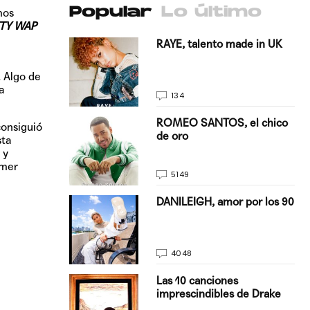
Popular
Lo último
mos
TY WAP
antado a su
RAYE, talento made in UK
 Algo de
a
134
E, pisando
ROMEO SANTOS, el chico
consiguió
de oro
sta
 y
imer
5149
on Justin
DANILEIGH, amor por los 90
La…
4048
turo del
Las 10 canciones
imprescindibles de Drake