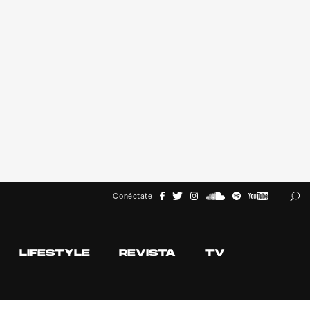
Conéctate
LIFESTYLE
REVISTA
TV