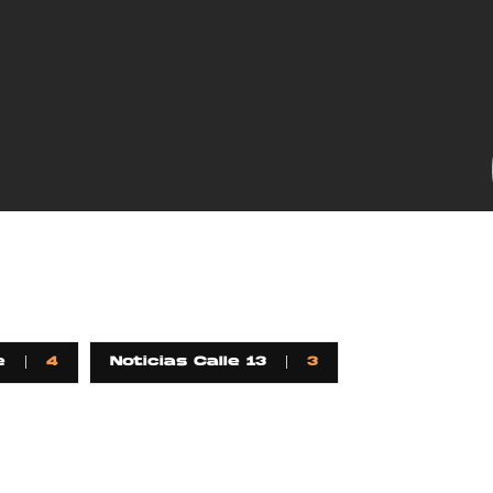
GRIFF, el fu
Pop
Hablamos 
sobre 'Bucle
e
4
Noticias Calle 13
3