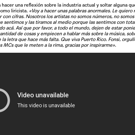
acer una reflexión sobre la industria actual y soltar alguna qu
omo liricista.
«Voy a hacer unas palabras anormales. Le quiero 
r con cifras. Nosotros los artistas no somos números, no somos 
sentimos y las tiramos al medio porque las sentimos con tota
o acá. Así que por favor, a todo el mundo, dejen de estar poni
cantidad de cosas y empiecen a hablar más sobre la música, sobr
la letra que hace más falta. Que viva Puerto Rico. Fonsi, orgull
TAINY, adel
tiempo
os MCs que le meten a la rima, gracias por inspirarme».
NICKI NICOL
fuerte
Hablamos c
Quiles de '