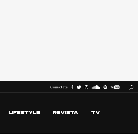
Conéctate
LIFESTYLE
REVISTA
TV