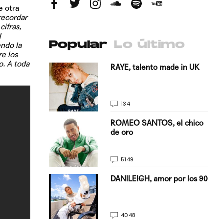
e otra
recordar
cifras,
l
Popular
Lo último
endo la
e los
o. A toda
antado a su
RAYE, talento made in UK
134
E, pisando
ROMEO SANTOS, el chico
de oro
5149
on Justin
DANILEIGH, amor por los 90
La…
4048