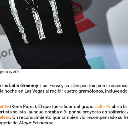
grafía by AFP
e los
Latin Grammy
. Luis Fonsi y su «Despacito» (con la ausenci
da noche en Las Vegas al recibir cuatro gramófonos, incluyendo
ente
(René Pérez). El que fuera líder del grupo
Calle 13
abrió la 
ista solista
-aunque optaba a 9- por su proyecto en solitario:
ales»
. Un reconocimiento que también vio recompensado su 
tegoría de
Mejor Productor
.