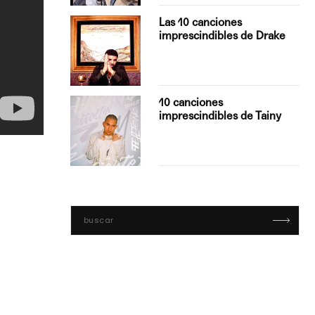
turo del
Las 10 canciones
imprescindibles de Drake
con Boza
10 canciones
', el…
imprescindibles de Tainy