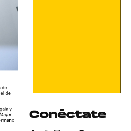
a de
 el de
gala y
Conéctate
Mejor
hermano