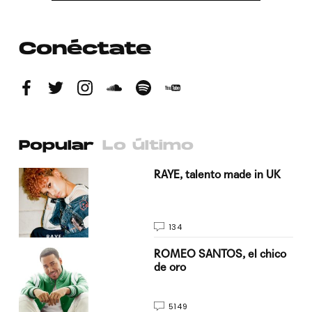
Conéctate
Popular
Lo último
a su
RAYE, talento made in UK
134
do
ROMEO SANTOS, el chico
de oro
5149