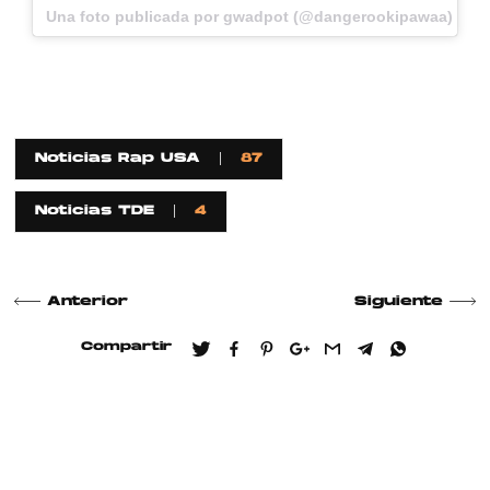
Una foto publicada por gwadpot (@dangerookipawaa) el
2
Noticias Rap USA
87
Noticias TDE
4
Anterior
Siguiente
Compartir