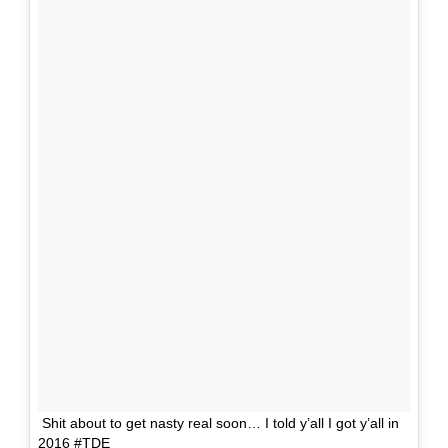
Shit about to get nasty real soon… I told y’all I got y’all in
2016 #TDE