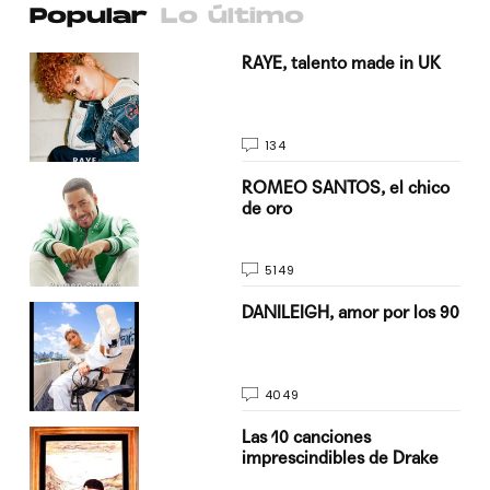
Popular
Lo último
a su
RAYE, talento made in UK
134
do
ROMEO SANTOS, el chico
de oro
5149
n
DANILEIGH, amor por los 90
4049
Las 10 canciones
imprescindibles de Drake