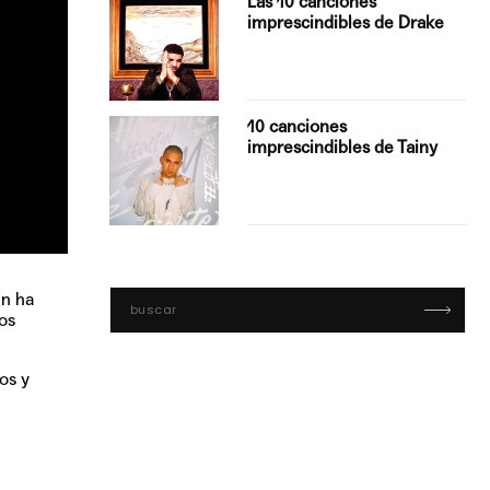
Las 10 canciones
imprescindibles de Drake
con Boza
10 canciones
', el…
imprescindibles de Tainy
en ha
os
os y