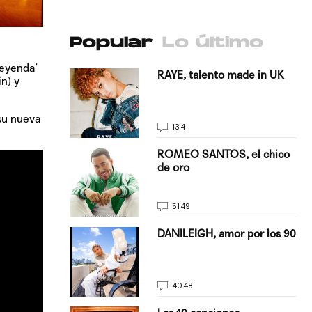
Popular
Lo último
Leyenda’
antado a su
RAYE, talento made in UK
n) y
su nueva
134
E, pisando
ROMEO SANTOS, el chico
de oro
5149
on Justin
DANILEIGH, amor por los 90
La…
4048
turo del