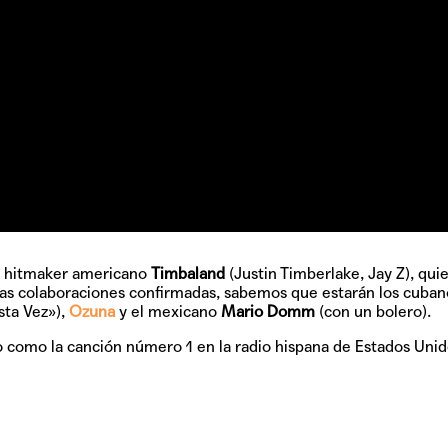
Pop
Hablamos 
sobre 'Bucle
el hitmaker americano
Timbaland
(Justin Timberlake, Jay Z), qui
 las colaboraciones confirmadas, sabemos que estarán los cuban
sta Vez»),
Ozuna
y el mexicano
Mario Domm
(con un bolero).
o como la canción número 1 en la radio hispana de Estados Unid