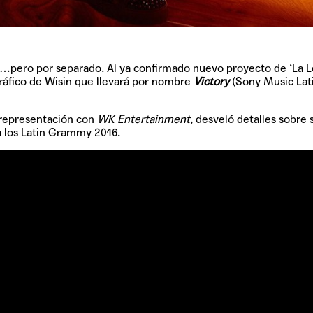
…pero por separado. Al ya confirmado nuevo proyecto de ‘La 
TAINY, adel
gráfico de Wisin que llevará por nombre
Victory
(Sony Music Lati
tiempo
 representación con
WK Entertainment
,
desveló detalles sobre 
a los Latin Grammy 2016.
NICKI NICOL
fuerte
Hablamos c
Quiles de '
GRIFF, el fu