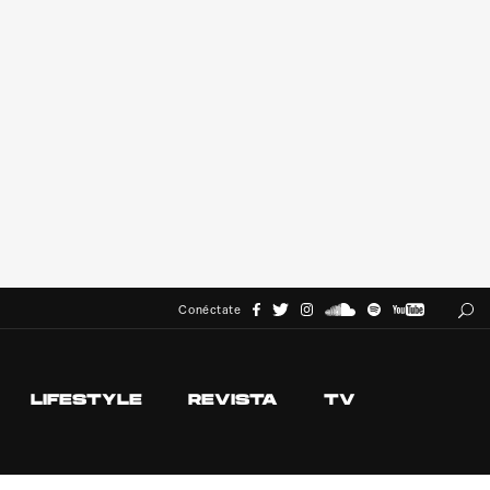
Conéctate
LIFESTYLE
REVISTA
TV