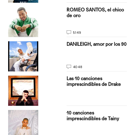
do
ROMEO SANTOS, el chico
de oro
5149
n
DANILEIGH, amor por los 90
4048
Las 10 canciones
imprescindibles de Drake
10 canciones
imprescindibles de Tainy