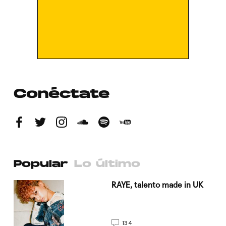
Conéctate
Popular
Lo último
a su
RAYE, talento made in UK
134