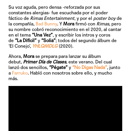
Su voz aguda, pero densa -reforzada por sus
constantes alergias- fue escuchada por el poder
fáctico de
Rimas Entertainment
, y por el
poster boy
de
la compañía,
Bad Bunny
. Y
Mora
firmó con
Rimas
, pero
su nombre cobró reconocimiento en el 2020, al cantar
en el tema
“Una Vez”
, y escribir los intros y coros
de
“La Difícil”
y
“Soliá”
; todos del segundo álbum de
‘El Conejo’,
YHLQMDLG
(2020).
Ahora,
Mora
se prepara para lanzar su álbum
debut,
Primer Día de Clases
, este verano. Del cual
lanzó dos sencillos,
“Pégate”
y
“No Digas Nada”
, junto
a
Farruko
. Habló con nosotros sobre ello, y mucho
más.