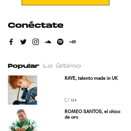
Conéctate
Popular
Lo último
a su
RAYE, talento made in UK
134
do
ROMEO SANTOS, el chico
de oro