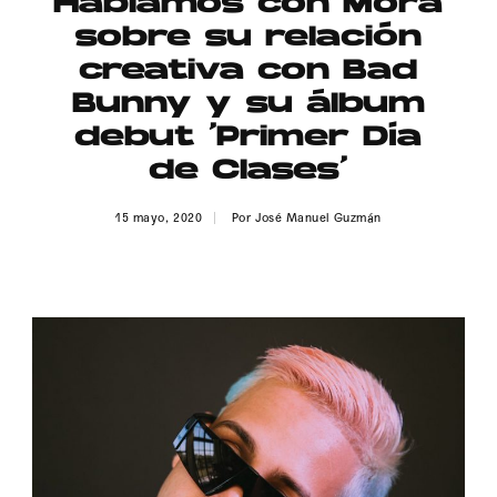
Hablamos con Mora
Publicidad
sobre su relación
Contacto
creativa con Bad
Bunny y su álbum
Aviso Legal
debut ‘Primer Día
de Clases’
© 2015-2022 UMOMAG. PROPIEDAD DE UMO agency. TODOS LOS
DERECHOS RESERVADOS.
15 mayo, 2020
Por
José Manuel Guzmán