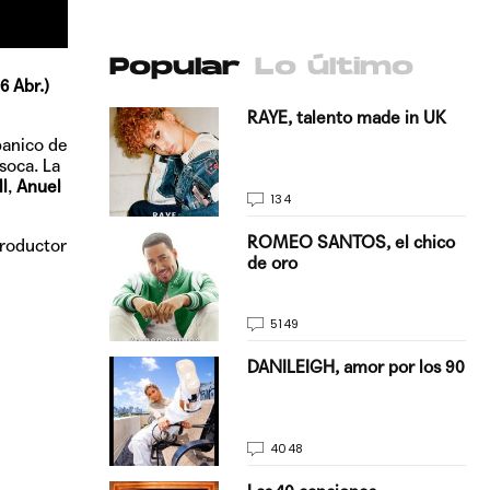
Popular
Lo último
6 Abr.)
antado a su
RAYE, talento made in UK
banico de
soca. La
l
,
Anuel
134
E, pisando
ROMEO SANTOS, el chico
productor
de oro
5149
on Justin
DANILEIGH, amor por los 90
La…
4048
turo del