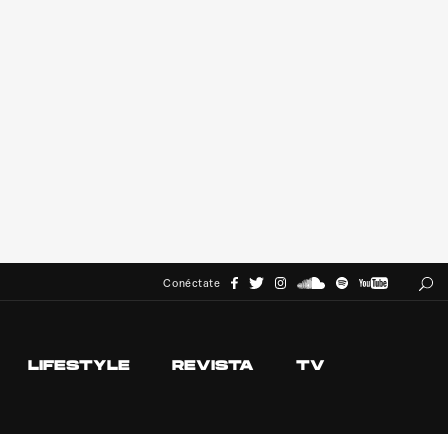
Conéctate
LIFESTYLE
REVISTA
TV