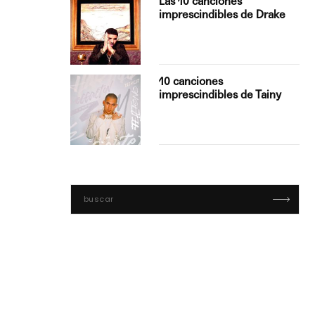
Las 10 canciones
imprescindibles de Drake
con Boza
10 canciones
', el…
imprescindibles de Tainy