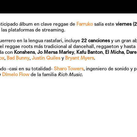
nticipado álbum en clave reggae de
Farruko
salía este
viernes (2
s las plataformas de streaming.
TAINY, adel
tiempo
uerrero en la lengua rastafari, incluye
22 canciones
y un gran a
el reggae roots más tradicional al dancehall, reggaeton y hasta 
ada con
Konshens
,
Jo Mersa Marley
,
Kafu Banton
,
El Micha
,
Darel
ox
,
Bad Bunny
,
Justin Quiles
y
Bryant Myers
.
NICKI NICOL
do -casi en su totalidad-
Sharo Towers
, ingeniero de sonido y 
fuerte
y
Dímelo Flow
de la familia
Rich Music
.
Hablamos c
Quiles de '
GRIFF, el fu