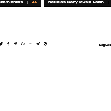
nzamientos
41
Noticias Sony Music Latin
Sigui