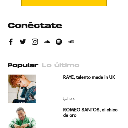
Conéctate
Popular
Lo último
a su
RAYE, talento made in UK
134
do
ROMEO SANTOS, el chico
de oro