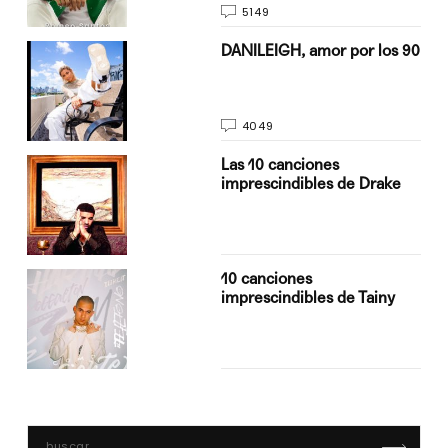
5149
n
DANILEIGH, amor por los 90
4049
Las 10 canciones
imprescindibles de Drake
10 canciones
imprescindibles de Tainy