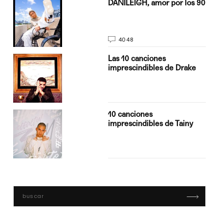
n
DANILEIGH, amor por los 90
4048
Las 10 canciones
imprescindibles de Drake
10 canciones
imprescindibles de Tainy