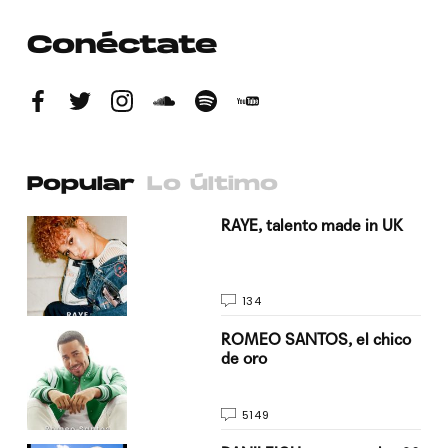
Conéctate
Popular
Lo último
a su
RAYE, talento made in UK
134
do
ROMEO SANTOS, el chico
de oro
5149