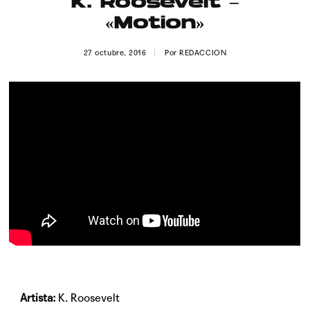
K. Roosevelt –
Publicidad
«Motion»
Contacto
27 octubre, 2016
Por
REDACCION
Aviso Legal
© 2015-2022 UMOMAG. PROPIEDAD DE UMO agency. TODOS LOS
DERECHOS RESERVADOS.
Artista:
K. Roosevelt