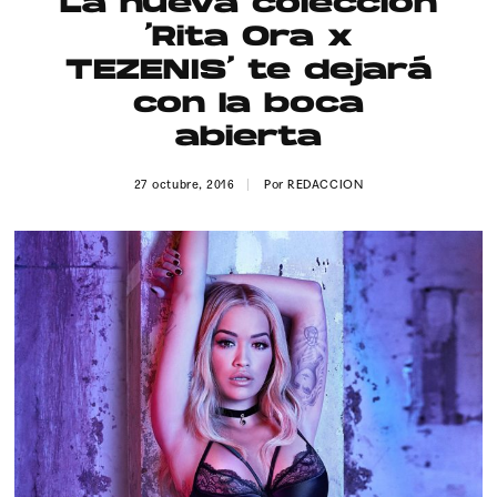
La nueva colección
Publicidad
‘Rita Ora x
Contacto
TEZENIS’ te dejará
con la boca
Aviso Legal
abierta
© 2015-2022 UMOMAG. PROPIEDAD DE UMO agency. TODOS LOS
27 octubre, 2016
Por
REDACCION
DERECHOS RESERVADOS.