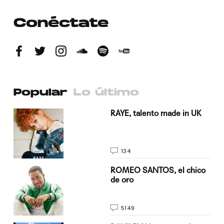
Conéctate
Popular
Lo último
a su
RAYE, talento made in UK
134
do
ROMEO SANTOS, el chico
de oro
5149