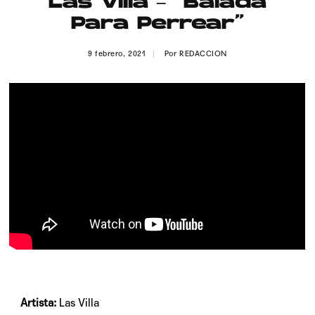
Las Villa – “Balada
Publicidad
Para Perrear”
Contacto
9 febrero, 2021
Por
REDACCION
Aviso Legal
© 2015-2022 UMOMAG. PROPIEDAD DE UMO agency. TODOS LOS
DERECHOS RESERVADOS.
Artista:
Las Villa