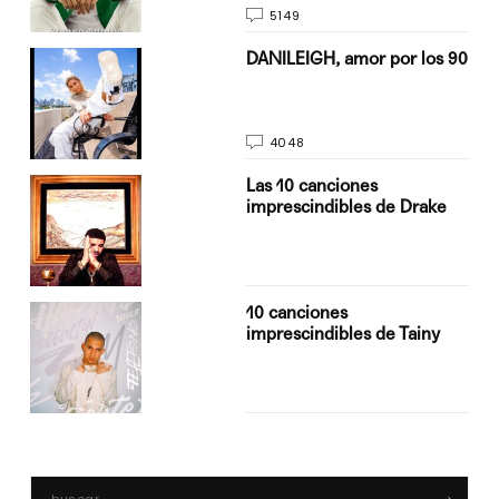
5149
n
DANILEIGH, amor por los 90
4048
Las 10 canciones
imprescindibles de Drake
10 canciones
imprescindibles de Tainy