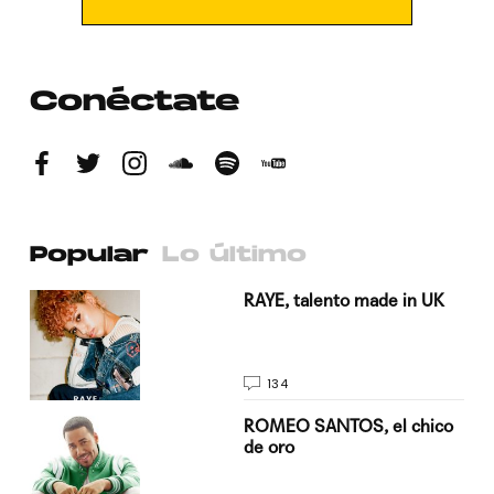
Conéctate
Popular
Lo último
a su
RAYE, talento made in UK
134
do
ROMEO SANTOS, el chico
de oro