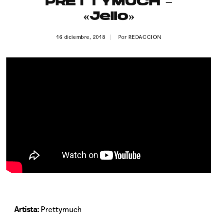
PRETTYMUCH –
Publicidad
«Jello»
Contacto
16 diciembre, 2018
Por
REDACCION
Aviso Legal
© 2015-2022 UMOMAG. PROPIEDAD DE UMO agency. TODOS LOS
DERECHOS RESERVADOS.
Artista:
Prettymuch