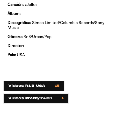
Canción:
«Jello»
Álbum:
–
Discográfica:
Simco Limited/Columbia Records/Sony
Music
Género:
RnB/Urban/Pop
Director:
–
País:
USA
Videos R&B USA
15
Videos Prettymuch
1