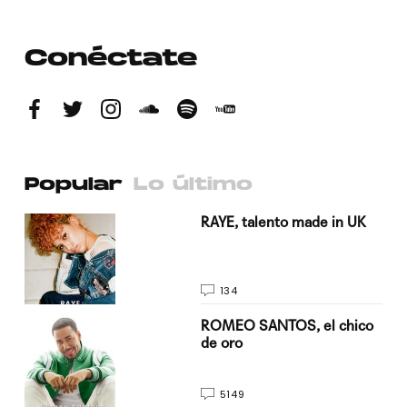
Conéctate
Popular
Lo último
a su
RAYE, talento made in UK
134
do
ROMEO SANTOS, el chico
de oro
5149