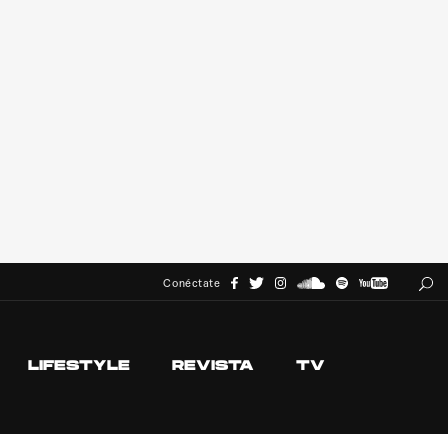
Conéctate
LIFESTYLE
REVISTA
TV