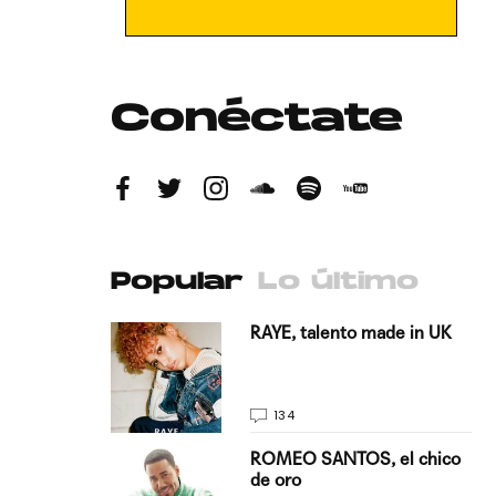
Conéctate
Popular
Lo último
antado a su
RAYE, talento made in UK
134
E, pisando
ROMEO SANTOS, el chico
de oro