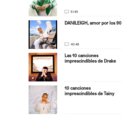
5149
on Justin
DANILEIGH, amor por los 90
La…
4048
turo del
Las 10 canciones
imprescindibles de Drake
con Boza
10 canciones
', el…
imprescindibles de Tainy