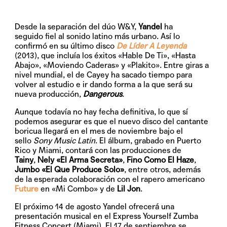
Desde la separación del dúo W&Y,
Yandel
ha
seguido fiel al sonido latino más urbano. Así lo
confirmó en su último disco
De Líder A Leyenda
(2013), que incluía los éxitos «Hable De Ti», «Hasta
Abajo», «Moviendo Caderas» y «Plakito». Entre giras a
nivel mundial, el de Cayey ha sacado tiempo para
volver al estudio e ir dando forma a la que será su
nueva producción,
Dangerous
.
Aunque todavía no hay fecha definitiva, lo que sí
podemos asegurar es que el nuevo disco del cantante
boricua llegará en el mes de
noviembre
bajo el
sello
Sony Music Latin
. El álbum, grabado en Puerto
Rico y Miami, contará con las producciones de
Tainy
,
Nely «El Arma Secreta»
,
Fino Como El Haze
,
Jumbo «El Que Produce Solo»
, entre otros, además
de la esperada colaboración con el rapero americano
Future
en «Mi Combo» y de
Lil Jon
.
El próximo 14 de agosto Yandel ofrecerá una
presentación musical en el
Express Yourself Zumba
Fitness Concert
(Miami). El 17 de septiembre se