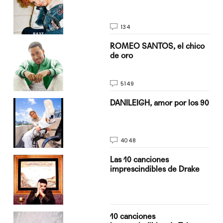
134
do
ROMEO SANTOS, el chico
de oro
5149
n
DANILEIGH, amor por los 90
4048
Las 10 canciones
imprescindibles de Drake
10 canciones