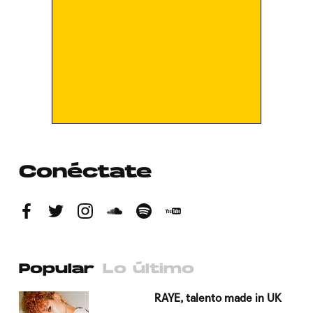
Conéctate
Popular
Lo último
a su
RAYE, talento made in UK