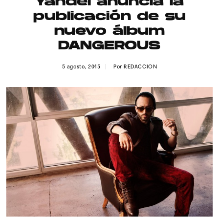
Yandel anuncia la
Publicidad
publicación de su
Contacto
nuevo álbum
DANGEROUS
Aviso Legal
5 agosto, 2015
Por
REDACCION
© 2015-2022 UMOMAG. PROPIEDAD DE UMO agency. TODOS LOS
DERECHOS RESERVADOS.