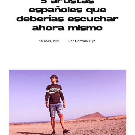
5 artistas
Publicidad
españoles que
Contacto
deberías escuchar
ahora mismo
Aviso Legal
15 abril, 2016
Por
Gonzalo Oya
© 2015-2022 UMOMAG. PROPIEDAD DE UMO agency. TODOS LOS
DERECHOS RESERVADOS.