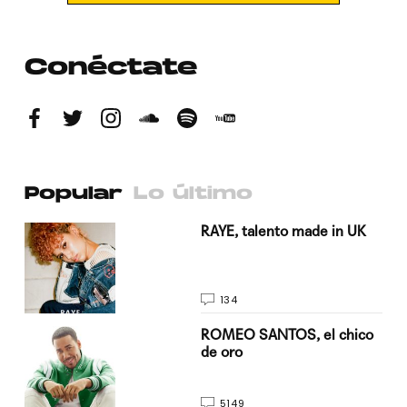
Conéctate
Popular
Lo último
a su
RAYE, talento made in UK
134
do
ROMEO SANTOS, el chico
de oro
5149