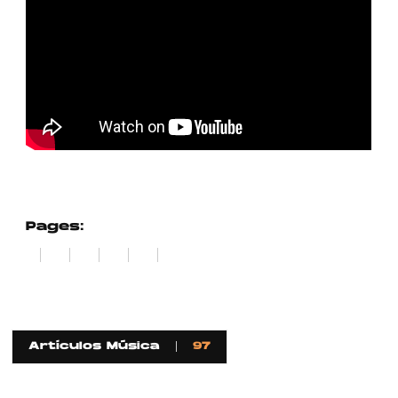
Pages:
1
2
3
4
5
6
Artículos Música
97