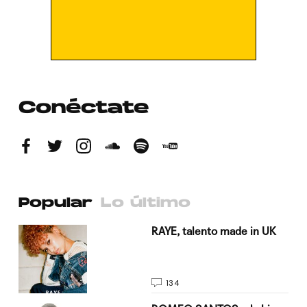
Conéctate
Popular
Lo último
a su
RAYE, talento made in UK
134