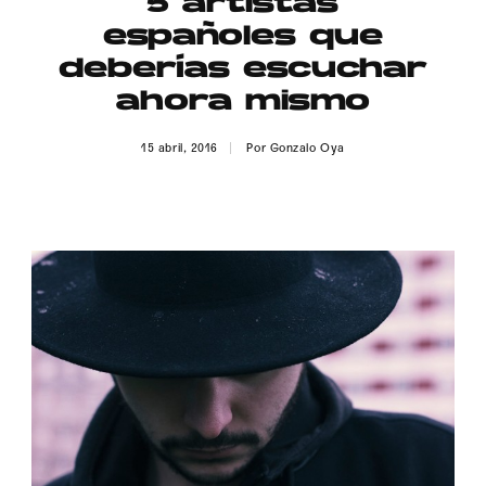
5 artistas
Publicidad
españoles que
Contacto
deberías escuchar
ahora mismo
Aviso Legal
15 abril, 2016
Por
Gonzalo Oya
© 2015-2022 UMOMAG. PROPIEDAD DE UMO agency. TODOS LOS
DERECHOS RESERVADOS.