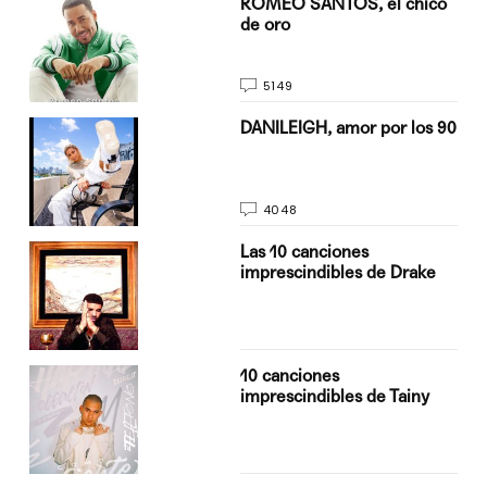
do
ROMEO SANTOS, el chico
de oro
5149
n
DANILEIGH, amor por los 90
4048
Las 10 canciones
imprescindibles de Drake
10 canciones
imprescindibles de Tainy