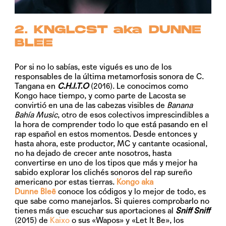
2. KNGLCST aka DUNNE
BLEE
Por si no lo sabías, este vigués es uno de los
responsables de la última metamorfosis sonora de C.
Tangana en
C.H.I.T.O
(2016). Le conocimos como
Kongo hace tiempo, y como parte de Lacosta se
convirtió en una de las cabezas visibles de
Banana
Bahía Music
, otro de esos colectivos imprescindibles a
la hora de comprender todo lo que está pasando en el
rap español en estos momentos. Desde entonces y
hasta ahora, este productor, MC y cantante ocasional,
no ha dejado de crecer ante nosotros, hasta
convertirse en uno de los tipos que más y mejor ha
sabido explorar los clichés sonoros del rap sureño
americano por estas tierras.
Kongo aka
Dunne Bleē
conoce los códigos y lo mejor de todo, es
que sabe como manejarlos. Si quieres comprobarlo no
tienes más que escuchar sus aportaciones al
Sniff Sniff
(2015) de
Kaixo
o sus
«Wapos»
y
«Let It Be»,
los