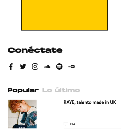
Conéctate
Popular
Lo último
a su
RAYE, talento made in UK
134