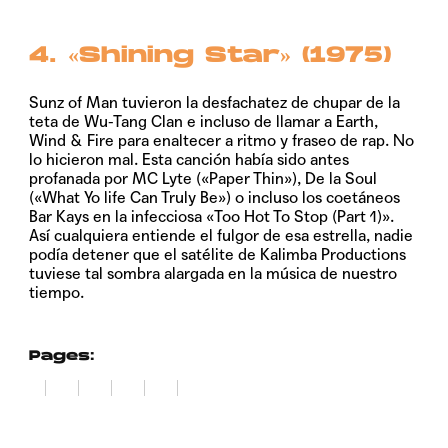
4. «Shining Star» (1975)
Sunz of Man tuvieron la desfachatez de chupar de la
teta de Wu-Tang Clan e incluso de llamar a Earth,
Wind & Fire para enaltecer a ritmo y fraseo de rap. No
lo hicieron mal. Esta canción había sido antes
profanada por MC Lyte («Paper Thin»), De la Soul
(«What Yo life Can Truly Be») o incluso los coetáneos
Bar Kays en la infecciosa «Too Hot To Stop (Part 1)».
Así cualquiera entiende el fulgor de esa estrella, nadie
podía detener que el satélite de Kalimba Productions
tuviese tal sombra alargada en la música de nuestro
tiempo.
Pages:
1
2
3
4
5
6