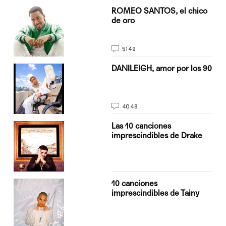
do
ROMEO SANTOS, el chico
de oro
5149
n
DANILEIGH, amor por los 90
4048
Las 10 canciones
imprescindibles de Drake
10 canciones
imprescindibles de Tainy