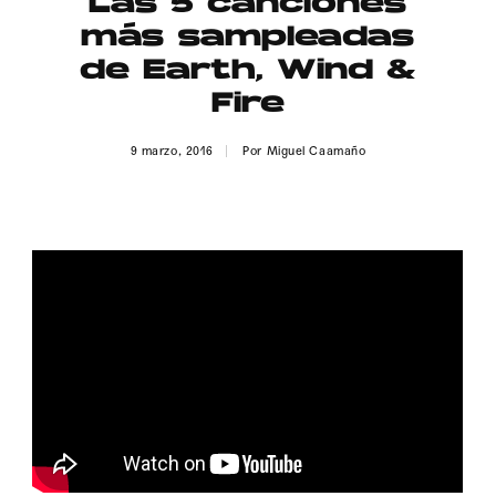
Las 5 canciones
Publicidad
más sampleadas
Contacto
de Earth, Wind &
Fire
Aviso Legal
9 marzo, 2016
Por
Miguel Caamaño
© 2015-2022 UMOMAG. PROPIEDAD DE UMO agency. TODOS LOS
DERECHOS RESERVADOS.