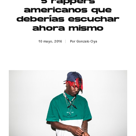
5 rappers
Publicidad
americanos que
Contacto
deberías escuchar
ahora mismo
Aviso Legal
10 mayo, 2016
Por
Gonzalo Oya
© 2015-2022 UMOMAG. PROPIEDAD DE UMO agency. TODOS LOS
DERECHOS RESERVADOS.