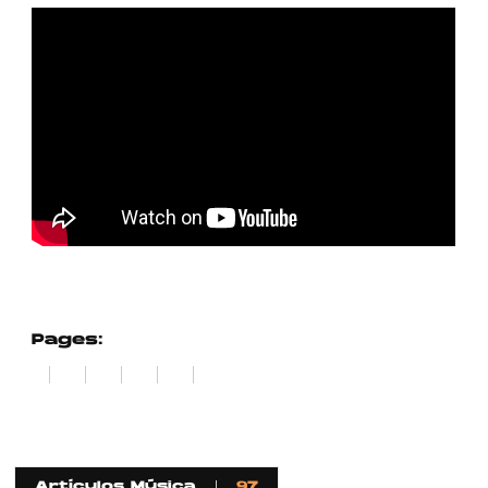
Pages:
1
2
3
4
5
6
Artículos Música
97