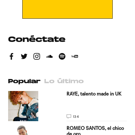
Conéctate
Popular
Lo último
a su
RAYE, talento made in UK
134
do
ROMEO SANTOS, el chico
de oro