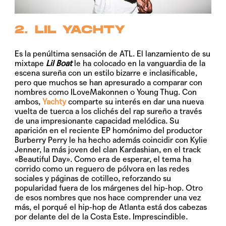
2. LIL YACHTY
Es la penúltima sensación de ATL. El lanzamiento de su
mixtape
Lil Boat
le ha colocado en la vanguardia de la
escena sureña con un estilo bizarre e inclasificable,
pero que muchos se han apresurado a comparar con
nombres como ILoveMakonnen o Young Thug. Con
ambos,
Yachty
comparte su interés en dar una nueva
vuelta de tuerca a los clichés del rap sureño a través
de una impresionante capacidad melódica. Su
aparición en el reciente EP homónimo del productor
Burberry Perry le ha hecho además coincidir con Kylie
Jenner, la más joven del clan Kardashian, en el track
«Beautiful Day». Como era de esperar, el tema ha
corrido como un reguero de pólvora en las redes
sociales y páginas de cotilleo, reforzando su
popularidad fuera de los márgenes del hip-hop. Otro
de esos nombres que nos hace comprender una vez
más, el porqué el hip-hop de Atlanta está dos cabezas
por delante del de la Costa Este. Imprescindible.