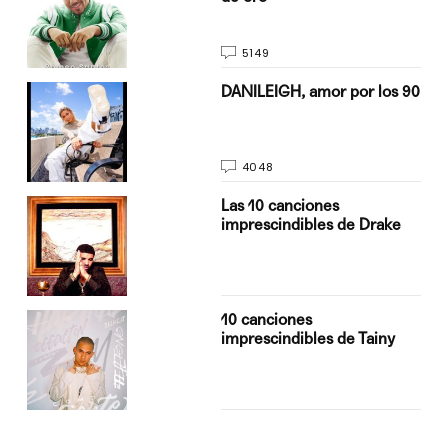
5149
n
DANILEIGH, amor por los 90
4048
Las 10 canciones
imprescindibles de Drake
10 canciones
imprescindibles de Tainy