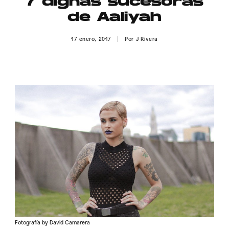
7 dignas sucesoras
Publicidad
de Aaliyah
Contacto
17 enero, 2017
Por
J Rivera
Aviso Legal
© 2015-2022 UMOMAG. PROPIEDAD DE UMO agency. TODOS LOS
DERECHOS RESERVADOS.
Fotografía by David Camarera