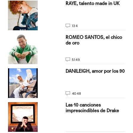
a su
RAYE, talento made in UK
134
do
ROMEO SANTOS, el chico
de oro
5149
n
DANILEIGH, amor por los 90
4048
Las 10 canciones
imprescindibles de Drake