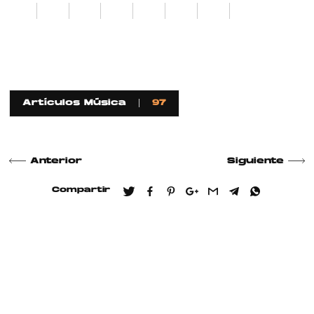
1
2
3
4
5
6
7
8
Artículos Música
97
Anterior
Siguiente
Compartir