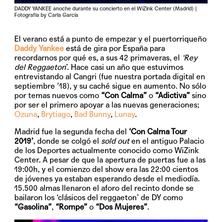
DADDY YANKEE anoche durante su concierto en el WiZink Center (Madrid) |
Fotografía by Carla García
El verano está a punto de empezar y el puertorriqueño
Daddy Yankee
está de gira por España para
recordarnos por qué es, a sus 42 primaveras, el
‘Rey
del Reggaeton
’. Hace casi un año que estuvimos
entrevistando al Cangri (fue nuestra portada digital en
septiembre ’18), y su caché sigue en aumento. No sólo
por temas nuevos como
“Con Calma”
o
“Adictiva”
sino
por ser el primero apoyar a las nuevas generaciones;
Ozuna
,
Brytiago
,
Bad Bunny
,
Lunay
.
Madrid fue la segunda fecha del
‘Con Calma Tour
2019’
, donde se colgó el
sold out
en el antiguo Palacio
de los Deportes actualmente conocido como WiZink
Center. A pesar de que la apertura de puertas fue a las
19:00h, y el comienzo del show era las 22:00 cientos
de jóvenes ya estaban esperando desde el mediodía.
15.500 almas llenaron el aforo del recinto donde se
bailaron los ‘clásicos del reggaeton’ de DY como
“Gasolina”
,
“Rompe”
o
“Dos Mujeres”
.