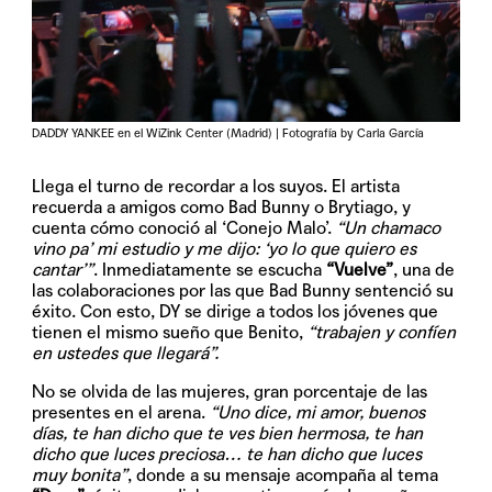
DADDY YANKEE en el WiZink Center (Madrid) | Fotografía by Carla García
Llega el turno de recordar a los suyos. El artista
recuerda a amigos como Bad Bunny o Brytiago, y
cuenta cómo conoció al ‘Conejo Malo’.
“Un chamaco
vino pa’ mi estudio y me dijo: ‘yo lo que quiero es
cantar’”
. Inmediatamente se escucha
“Vuelve”
, una de
las colaboraciones por las que Bad Bunny sentenció su
éxito. Con esto, DY se dirige a todos los jóvenes que
tienen el mismo sueño que Benito,
“trabajen y confíen
en ustedes que llegará”.
No se olvida de las mujeres, gran porcentaje de las
presentes en el arena.
“Uno dice, mi amor, buenos
días, te han dicho que te ves bien hermosa, te han
dicho que luces preciosa… te han dicho que luces
muy bonita”
, donde a su mensaje acompaña al tema