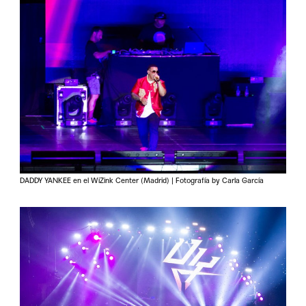
DADDY YANKEE en el WiZink Center (Madrid) | Fotografía by Carla García