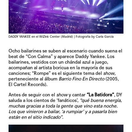
DADDY YANKEE en el WiZink Center (Madrid) | Fotografía by Carla García
Ocho bailarines se suben al escenario cuando suena el
beat de “Con Calma” y aparece Daddy Yankee. Los
bailarines, vestidos con un chándal azul a juego,
acompañan al artista boricua en la mayoría de sus
canciones; “Rompe” es el siguiente tema del
show
,
perteneciente al álbum
Barrio Fino En Directo
(2005,
El Cartel Records).
Antes de seguir con el
show
y cantar
“La Batidora”
, DY
saluda a los cientos de ‘fanáticos’,
“qué buena energía,
muchas gracias a toda la gente que vino esta noche.
Los que vinieron a bailar, ‘a rumpiar’ y a pasarla bien
están en el sitio indicado”
.