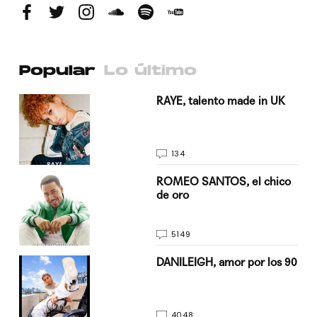
Popular
Lo último
a su
RAYE, talento made in UK
134
do
ROMEO SANTOS, el chico
de oro
5149
n
DANILEIGH, amor por los 90
4048