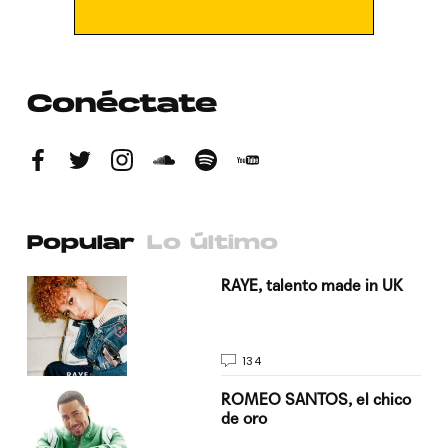
Conéctate
Popular
Lo último
a su
RAYE, talento made in UK
134
do
ROMEO SANTOS, el chico
de oro