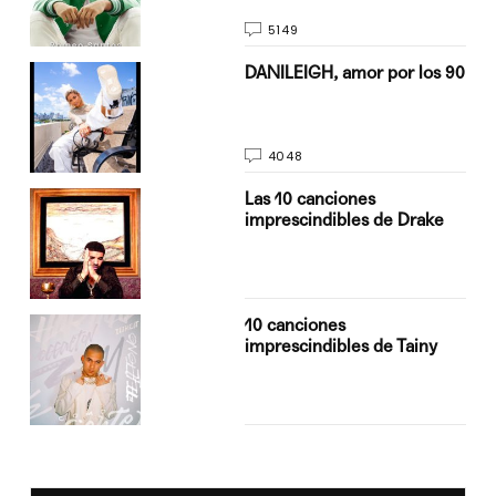
5149
n
DANILEIGH, amor por los 90
4048
Las 10 canciones
imprescindibles de Drake
10 canciones
imprescindibles de Tainy