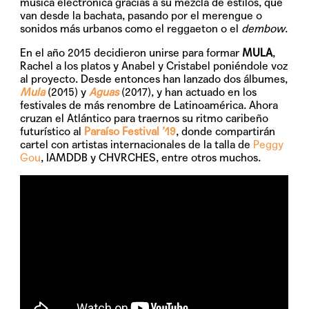
música electrónica gracias a su mezcla de estilos, que
van desde la bachata, pasando por el merengue o
sonidos más urbanos como el reggaeton o el
dembow
.
En el año 2015 decidieron unirse para formar
MULA
,
Rachel a los platos y Anabel y Cristabel poniéndole voz
al proyecto. Desde entonces han lanzado dos álbumes,
Mula
(2015) y
Aguas
(2017), y han actuado en los
festivales de más renombre de Latinoamérica. Ahora
cruzan el Atlántico para traernos su ritmo caribeño
futurístico al
Paraíso Festival ’19
, donde compartirán
cartel con artistas internacionales de la talla de
Peggy
Gou
, IAMDDB y CHVRCHES, entre otros muchos.