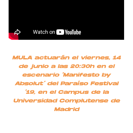
MULA actuarán el viernes, 14
de junio a las 20:30h en el
escenario ‘Manifesto by
Absolut’ del Paraíso Festival
’19, en el Campus de la
Universidad Complutense de
Madrid