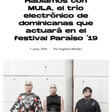
Hablamos con
Publicidad
MULA, el trío
Contacto
electrónico de
dominicanas que
Aviso Legal
actuará en el
festival Paraíso ‘19
© 2015-2022 UMOMAG. PROPIEDAD DE UMO agency. TODOS LOS
DERECHOS RESERVADOS.
7 junio, 2019
Por
Angélica Méndez