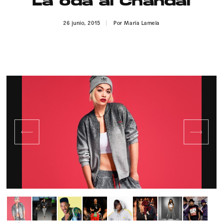
La oda al Chándal
Publicidad
26 junio, 2015
Por
María Lamela
Contacto
Aviso Legal
© 2015-2022 UMOMAG. PROPIEDAD DE UMO agency. TODOS LOS
DERECHOS RESERVADOS.