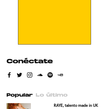
Conéctate
Popular
Lo último
a su
RAYE, talento made in UK