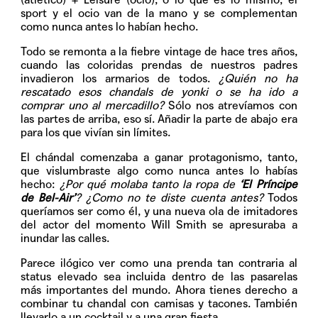
sport y el ocio van de la mano y se complementan
como nunca antes lo habían hecho.
Todo se remonta a la fiebre vintage de hace tres años,
cuando las coloridas prendas de nuestros padres
invadieron los armarios de todos.
¿Quién no ha
rescatado esos chandals de yonki o se ha ido a
comprar uno al mercadillo?
Sólo nos atrevíamos con
las partes de arriba, eso sí. Añadir la parte de abajo era
para los que vivían sin límites.
El chándal comenzaba a ganar protagonismo, tanto,
que vislumbraste algo como nunca antes lo habías
hecho:
¿Por qué molaba tanto la ropa de
‘El Príncipe
de Bel-Air’
?
¿Como no te diste cuenta antes?
Todos
queríamos ser como él, y una nueva ola de imitadores
del actor del momento Will Smith se apresuraba a
inundar las calles.
Parece ilógico ver como una prenda tan contraria al
status elevado sea incluida dentro de las pasarelas
más importantes del mundo. Ahora tienes derecho a
combinar tu chandal con camisas y tacones. También
llevarlo a un cocktail y a una gran fiesta.