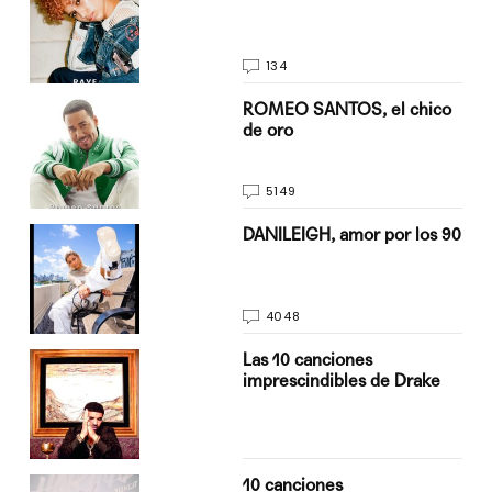
134
do
ROMEO SANTOS, el chico
de oro
5149
n
DANILEIGH, amor por los 90
4048
Las 10 canciones
imprescindibles de Drake
10 canciones