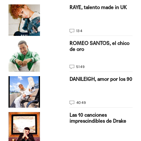
a su
RAYE, talento made in UK
134
do
ROMEO SANTOS, el chico
de oro
5149
n
DANILEIGH, amor por los 90
4049
Las 10 canciones
imprescindibles de Drake