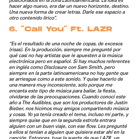
posicionados en la zona Latinoamericana. La idea es
hacer algo nuevo, era dar un nuevo horizonte, destino.
Una nueva forma de crear letras. Darle ese espacio a
otro contenido lírico”.
6. “Call You” Ft. LAZR
“Es el resultado de una noche de copas, de excesos
(risas). En la producción, siempre me pregunté por
qué casi no hay artistas que le apuesten a la música
electrónica pero en español. Si hay muchos referentes
en inglés como Disclosure con Sam Smith, pero
siempre en la parte latinoamericana no hay gente que
se arriesgue como a este sonido. Y quise hacerlo de
una manera muy inconsciente, solo porque me
encanta este tipo de música para bailar, la fiesta,
olvidarse de las preocupaciones. Cuando conocí este
año a The Audibles, que son los productores de Justin
Bieber, nos hicimos muy amigos compartiendo música
y cosas. Yo ya tenía creado el tema, incluso mi parte, y
siempre quise que en la segunda estrofa entrara
alguien con un buen viaje, con ese flow. Les pregunté
a ellos si tenían a alguien que quisiera estar ahí en la
canción. Entonces, tuve la suerte de que LAZR, un