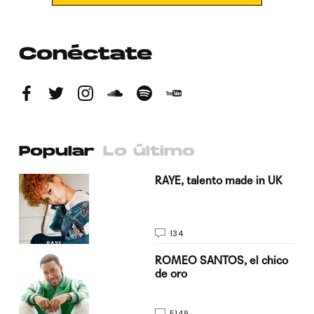
Conéctate
Popular
Lo último
a su
RAYE, talento made in UK
134
do
ROMEO SANTOS, el chico
de oro
5149