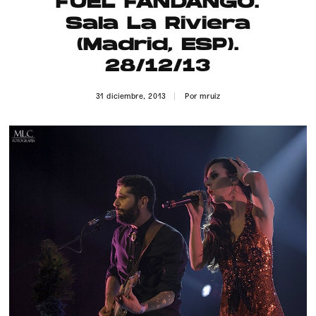
FUEL FANDANGO.
Publicidad
Sala La Riviera
Contacto
(Madrid, ESP).
28/12/13
Aviso Legal
31 diciembre, 2013
Por
mruiz
© 2015-2022 UMOMAG. PROPIEDAD DE UMO agency. TODOS LOS
DERECHOS RESERVADOS.