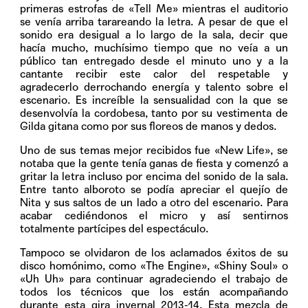
primeras estrofas de «Tell Me» mientras el auditorio
se venía arriba tarareando la letra. A pesar de que el
sonido era desigual a lo largo de la sala, decir que
hacía mucho, muchísimo tiempo que no veía a un
público tan entregado desde el minuto uno y a la
cantante recibir este calor del respetable y
agradecerlo derrochando energía y talento sobre el
escenario. Es increíble la sensualidad con la que se
desenvolvía la cordobesa, tanto por su vestimenta de
Gilda gitana como por sus floreos de manos y dedos.
Uno de sus temas mejor recibidos fue «New Life», se
notaba que la gente tenía ganas de fiesta y comenzó a
gritar la letra incluso por encima del sonido de la sala.
Entre tanto alboroto se podía apreciar el quejío de
Nita y sus saltos de un lado a otro del escenario. Para
acabar cediéndonos el micro y así sentirnos
totalmente partícipes del espectáculo.
Tampoco se olvidaron de los aclamados éxitos de su
disco homónimo, como «The Engine», «Shiny Soul» o
«Uh Uh» para continuar agradeciendo el trabajo de
todos los técnicos que los están acompañando
durante esta gira invernal 2013-14. Esta mezcla de