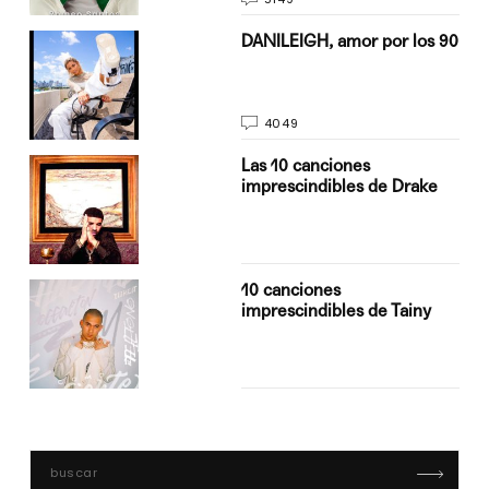
n
DANILEIGH, amor por los 90
4049
Las 10 canciones
imprescindibles de Drake
10 canciones
imprescindibles de Tainy