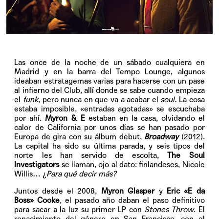
Las once de la noche de un sábado cualquiera en
Madrid y en la barra del Tempo Lounge, algunos
ideaban estratagemas varias para hacerse con un pase
al infierno del Club, allí donde se sabe cuando empieza
el
funk
, pero nunca en que va a acabar el
soul.
La cosa
estaba imposible, «entradas agotadas» se escuchaba
por ahí.
Myron & E
estaban en la casa, olvidando el
calor de California por unos días se han pasado por
Europa de gira con su álbum debut,
Broadway
(2012).
La capital ha sido su última parada, y seis tipos del
norte les han servido de escolta,
The Soul
Investigators
se llaman, ojo al dato: finlandeses, Nicole
Willis… ¿
Para qué decir más?
Juntos desde el 2008,
Myron Glasper
y
Eric «E da
Boss» Cooke
, el pasado año daban el paso definitivo
para sacar a la luz su primer LP con
Stones Throw
. El
renacimiento del género en San Francisco, con el