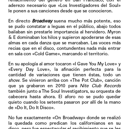
aderezo necesario que «Los Investigadores del Soul»
le ponen a sus canciones desde que se conocieron.
En directo
Broadway
suena mucho más potente, eso
se pudo constatar a leguas en el público, abajo todos
bailaban sin prestarle importancia al hervidero. Myron
& E dominaban los hilos y supieron apoderarse de esas
almas en cada danza que se marcaban. Las voces más
recias que en el disco, contundentes nada más entrar
en sala con «Cold Game», marcando el territorio.
En su apología al amor tocaron «I Gave You My Love» y
«Every Day Love», la afinación perfecta para la
cantidad de variaciones que tienen éstas, todo un
show
. Se vinieron arriba con «The Pot Club», canción
que ya grabaron en 2010 para
Nite Club Records
también junto a The Soul Investigators, su orquesta de
cabecera hasta ahora. El aforo no se pudo quedar
quieto cuando los setenta pasaron por allí de la mano
de «Do It, Do It Disco».
No fue exactamente «On Broadway» donde se realizó
la quedada como predican los californianos en su
disco, pero fue espectacular el recibimiento que se les