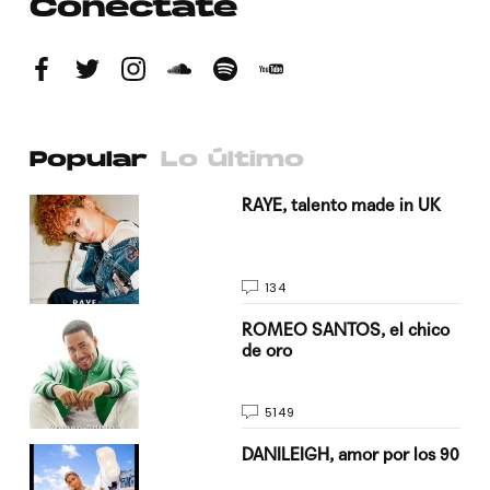
Conéctate
Popular
Lo último
a su
RAYE, talento made in UK
134
do
ROMEO SANTOS, el chico
de oro
5149
n
DANILEIGH, amor por los 90