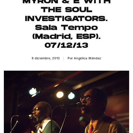
MYRON & E WITH
Publicidad
THE SOUL
Contacto
INVESTIGATORS.
Sala Tempo
Aviso Legal
(Madrid, ESP).
07/12/13
© 2015-2022 UMOMAG. PROPIEDAD DE UMO agency. TODOS LOS
DERECHOS RESERVADOS.
9 diciembre, 2013
Por
Angélica Méndez