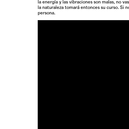
la energía y las vibraciones son malas, no 
la naturaleza tomará entonces su curso. Si n
persona.