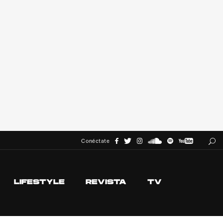
Conéctate
LIFESTYLE
REVISTA
TV