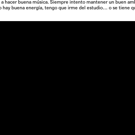
vas a hacer buena música. Siempre intento mantener un buen am
o hay buena energía, tengo que irme del estudio… o se tiene qu