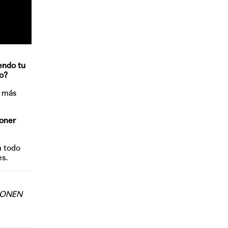
endo tu
to?
o más
poner
n todo
es.
PONEN