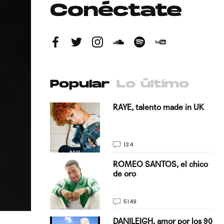
Conéctate
Popular
Lo último
antado a su
RAYE, talento made in UK
134
E, pisando
ROMEO SANTOS, el chico
de oro
5149
on Justin
DANILEIGH, amor por los 90