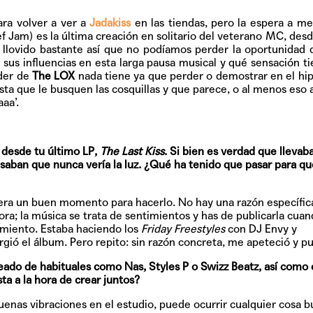
Quiles de '
ara volver a ver a
Jadakiss
en las tiendas, pero la espera a me
ef Jam) es la última creación en solitario del veterano MC, des
 llovido bastante así que no podíamos perder la oportunidad 
 sus influencias en esta larga pausa musical y qué sensación ti
íder de
The LOX
nada tiene ya que perder o demostrar en el hi
GRIFF, el fu
Pop
usta que le busquen las cosquillas y que parece, o al menos eso 
aa’.
 desde tu último LP,
The Last Kiss
. Si bien es verdad que llevab
Hablamos 
aban que nunca vería la luz. ¿Qué ha tenido que pasar para qu
sobre 'Bucle
era un buen momento para hacerlo. No hay una razón específic
a; la música se trata de sentimientos y has de publicarla cua
namiento. Estaba haciendo los
Friday Freestyles
con DJ Envy y
gió el álbum. Pero repito: sin razón concreta, me apeteció y pu
ado de habituales como Nas, Styles P o Swizz Beatz, así como 
ta a la hora de crear juntos?
nas vibraciones en el estudio, puede ocurrir cualquier cosa b