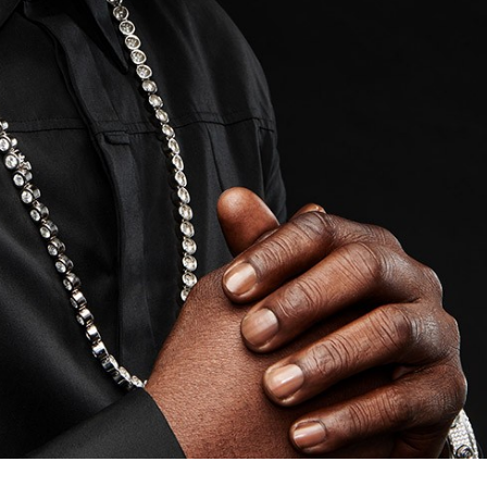
TAINY, adel
tiempo
NICKI NICOL
fuerte
Hablamos c