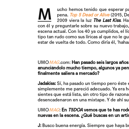
M
ucho hem
os tenido que esperar p
pena.
Top 5 Dead or Alive
(2015, D
2009 viera la luz
The Last Kiss
. Ha
con él y preguntarle sobre su nuevo trabajo,
escena actual. Con los 40 ya cumplidos, el l
tipo tan rudo como sus líricas al que no le g
estar de vuelta de todo. Como diría él, ‘hahaa
UMO
MAG
.com:
Han pasado seis largos años
anunciándolo mucho tiempo, algunos ya pens
finalmente saliera a mercado?
Jadakiss:
Sí, ha pasado un tiempo pero éste 
simplemente me pareció adecuado. Ya era hor
sientes que está lista, sin otro tipo de razo
desencadenaron en una mixtape. Y de ahí sur
UMO
MAG
:
En
T5DOA
vemos que te has rode
nuevas en la escena. ¿Qué buscas en un artis
J:
Busco buena energía. Siempre que haya bue