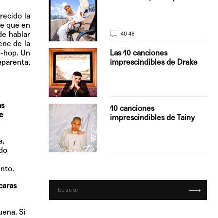
La…
recido la
de que en
de hablar
4048
ene de la
p-hop. Un
turo del
Las 10 canciones
aparenta,
imprescindibles de Drake
as
con Boza
10 canciones
e
', el…
imprescindibles de Tainy
a,
ndo
nto.
caras
uena. Si