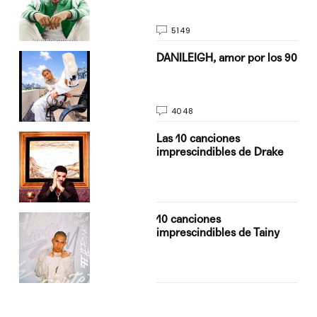
5149
n
DANILEIGH, amor por los 90
4048
Las 10 canciones
imprescindibles de Drake
10 canciones
imprescindibles de Tainy