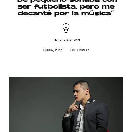
“De pequeño soñaba con
Publicidad
ser futbolista, pero me
decanté por la música”
Contacto
Aviso Legal
—KEVIN ROLDÁN
© 2015-2022 UMOMAG. PROPIEDAD DE UMO agency. TODOS LOS
1 junio, 2015
Por
J Rivera
DERECHOS RESERVADOS.