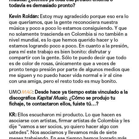
todavía es demasiado pronto?
Kevin Roldán:
Estoy muy agradecido porque eso era lo
que queríamos, que la gente reconociera nuestra
música y poco a poco lo estamos consiguiendo. Y que
no solamente trascienda en Colombia si no también a
nivel mundial, es lo que hemos querido hacer y lo
estamos logrando poco a poco. En cuanto a la presión,
para mí este trabajo es bien bonito: disfrutar y
compartir con la gente. Sólo te puedo decir que todo
es de color de rosas, únicamente que a veces de
pronto tengo presión por parte de algunos medios que
me siguen y no puedo hacer vida normal e ir al cine
con una amiga, pero el resto todo es muy bonito.
UMO
MAG
:
Desde hace ya tiempo estás vinculado a la
discográfica
Kapital Music
. ¿Cómo se produjo tu
fichaje, te contactaron ellos, fuiste tú…?
KR:
Ellos escucharon mi producto. Lo que hacen es
asociarse con artistas, firmar artistas de Colombia y les
dije “vamos a ser socios, yo quiero hacer algo con
ustedes”. Nos asociamos y llevamos más de siete
meses trabajando. En ese tiempo hemos logrado más