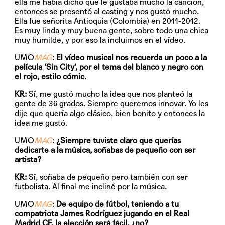
ella me había dicho que le gustaba mucho la canción,
entonces se presentó al casting y nos gustó mucho.
Ella fue señorita Antioquia (Colombia) en 2011-2012.
Es muy linda y muy buena gente, sobre todo una chica
muy humilde, y por eso la incluimos en el vídeo.
UMO
MAG
:
El vídeo musical nos recuerda un poco a la
película ‘Sin City’, por el tema del blanco y negro con
el rojo, estilo cómic.
KR:
Sí, me gustó mucho la idea que nos planteó la
gente de 36 grados. Siempre queremos innovar. Yo les
dije que quería algo clásico, bien bonito y entonces la
idea me gustó.
UMO
MAG
:
¿Siempre tuviste claro que querías
dedicarte a la música, soñabas de pequeño con ser
artista?
KR:
Sí, soñaba de pequeño pero también con ser
futbolista. Al final me incliné por la música.
UMO
MAG
:
De equipo de fútbol, teniendo a tu
compatriota James Rodríguez jugando en el Real
Madrid CF, la elección será fácil, ¿no?