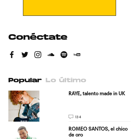
Conéctate
Popular
Lo último
a su
RAYE, talento made in UK
134
do
ROMEO SANTOS, el chico
de oro