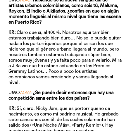
artistas urbanos colombianos, como sois tú, Maluma,
Reykon, El Indio o Alkilados, ¿confías en que en algún
momento lleguéis al mismo nivel que tiene las escena
en Puerto Rico?
KR:
Claro que sí, al 100%. Nosotros aquí también
estamos trabajando bien duro… No se le puede quitar
nada a los portorriqueños porque ellos son los que
hicieron que el género urbano llegara al mundo, pero
nosotros también estamos trabajando súper bien,
somos muy jóvenes y ya falta poco para nivelarlo. Mira
a J Balvin que ha estado actuando en los Premios
Grammy Latinos… Poco a poco los artistas
colombianos vamos creciendo y vamos llegando al
nivel.
UMO
MAG
:
¿Se puede decir entonces que hay una
competición sana entre los dos países?
KR:
Sí, claro. Nicky Jam, que es portorriqueño de
nacimiento, es como mi padrino musical. He grabado
siete canciones con él, de las cuales solamente han
salido dos («Una Noche Más», «Party Remix»). Hay
mucho respeto entre boricuas y nosotros.