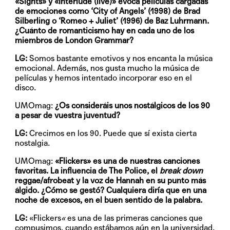
«Sights» y «Interlude (live)» evoca películas cargadas
de emociones como ‘City of Angels’ (1998) de Brad
Silberling o ‘Romeo + Juliet’ (1996) de Baz Luhrmann.
¿Cuánto de romanticismo hay en cada uno de los
miembros de London Grammar?
LG:
Somos bastante emotivos y nos encanta la música
emocional. Además, nos gusta mucho la música de
películas y hemos intentado incorporar eso en el
disco.
UMOmag:
¿Os consideráis unos nostálgicos de los 90
a pesar de vuestra juventud?
LG:
Crecimos en los 90. Puede que sí exista cierta
nostalgia.
UMOmag:
«Flickers» es una de nuestras canciones
favoritas. La influencia de The Police, el
break down
reggae/afrobeat y la voz de Hannah en su punto más
álgido. ¿Cómo se gestó? Cualquiera diría que en una
noche de excesos, en el buen sentido de la palabra.
LG:
«Flickers
«
es una de las primeras canciones que
compusimos, cuando estábamos aún en la universidad.