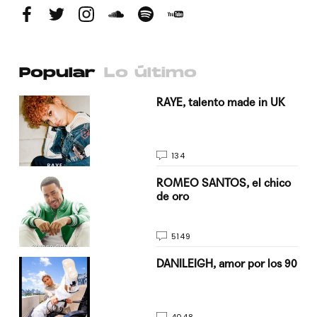
Popular
Lo último
a su
RAYE, talento made in UK
134
do
ROMEO SANTOS, el chico
de oro
5149
n
DANILEIGH, amor por los 90
4048