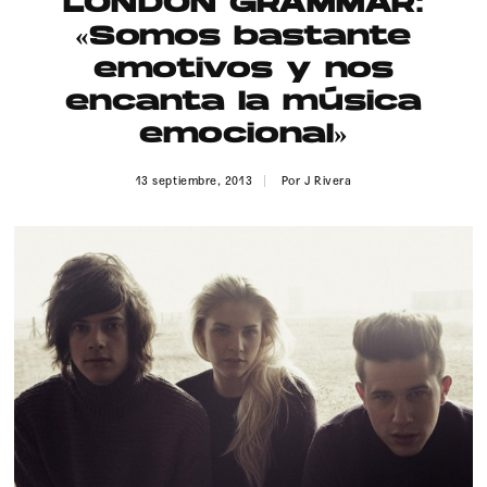
LONDON GRAMMAR:
Publicidad
«Somos bastante
Contacto
emotivos y nos
encanta la música
Aviso Legal
emocional»
© 2015-2022 UMOMAG. PROPIEDAD DE UMO agency. TODOS LOS
13 septiembre, 2013
Por
J Rivera
DERECHOS RESERVADOS.