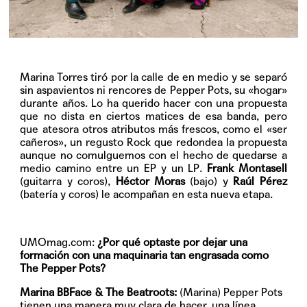
Marina Torres tiró por la calle de en medio y se separó
sin aspavientos ni rencores de Pepper Pots, su «hogar»
durante años. Lo ha querido hacer con una propuesta
que no dista en ciertos matices de esa banda, pero
que atesora otros atributos más frescos, como el «ser
cañeros», un regusto Rock que redondea la propuesta
aunque no comulguemos con el hecho de quedarse a
medio camino entre un EP y un LP.
Frank Montasell
(guitarra y coros),
Héctor Moras
(bajo) y
Raúl Pérez
(batería y coros) le acompañan en esta nueva etapa.
UMOmag.com:
¿Por qué optaste por dejar una
formación con una maquinaria tan engrasada como
The Pepper Pots?
Marina BBFace & The Beatroots:
(Marina) Pepper Pots
tienen una manera muy clara de hacer, una línea