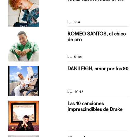
134
do
ROMEO SANTOS, el chico
de oro
5149
n
DANILEIGH, amor por los 90
4048
Las 10 canciones
imprescindibles de Drake