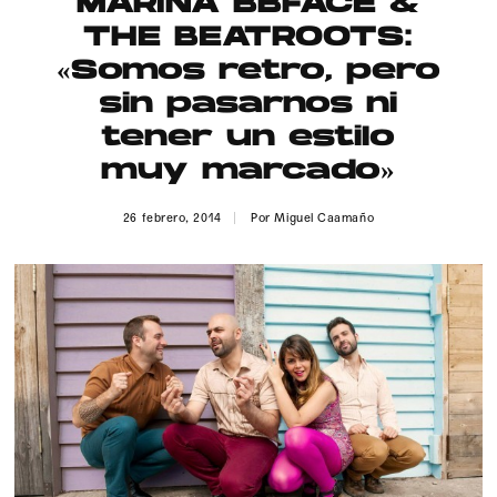
MARINA BBFACE &
Publicidad
THE BEATROOTS:
Contacto
«Somos retro, pero
sin pasarnos ni
Aviso Legal
tener un estilo
muy marcado»
© 2015-2022 UMOMAG. PROPIEDAD DE UMO agency. TODOS LOS
DERECHOS RESERVADOS.
26 febrero, 2014
Por
Miguel Caamaño