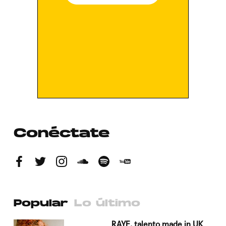
Conéctate
Popular
Lo último
a su
RAYE, talento made in UK