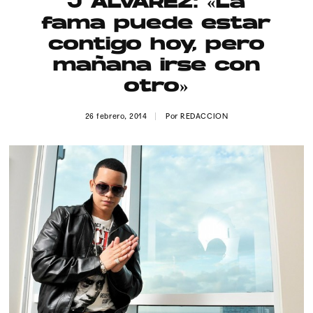
J ALVAREZ: «La
Publicidad
fama puede estar
Contacto
contigo hoy, pero
mañana irse con
Aviso Legal
otro»
© 2015-2022 UMOMAG. PROPIEDAD DE UMO agency. TODOS LOS
26 febrero, 2014
Por
REDACCION
DERECHOS RESERVADOS.