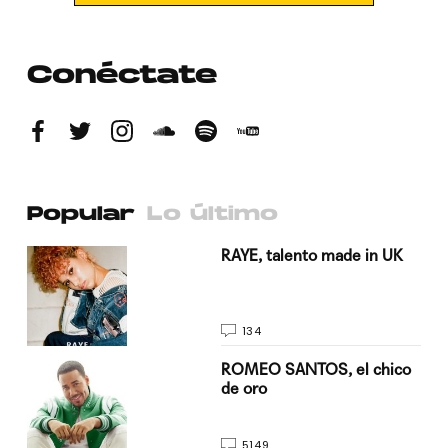
Conéctate
Popular
Lo último
a su
RAYE, talento made in UK
134
do
ROMEO SANTOS, el chico
de oro
5149