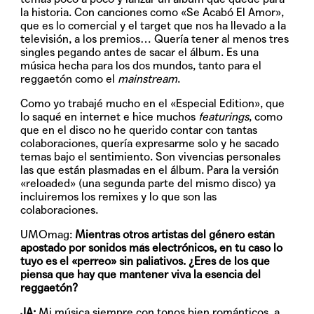
la historia. Con canciones como «Se Acabó El Amor»,
que es lo comercial y el target que nos ha llevado a la
televisión, a los premios… Quería tener al menos tres
singles pegando antes de sacar el álbum. Es una
música hecha para los dos mundos, tanto para el
reggaetón como el
mainstream
.
Como yo trabajé mucho en el «Especial Edition», que
lo saqué en internet e hice muchos
featurings
, como
que en el disco no he querido contar con tantas
colaboraciones, quería expresarme solo y he sacado
temas bajo el sentimiento. Son vivencias personales
las que están plasmadas en el álbum. Para la versión
«reloaded» (una segunda parte del mismo disco) ya
incluiremos los remixes y lo que son las
colaboraciones.
UMOmag:
Mientras otros artistas del género están
apostado por sonidos más electrónicos, en tu caso lo
tuyo es el «perreo» sin paliativos. ¿Eres de los que
piensa que hay que mantener viva la esencia del
reggaetón?
JA:
Mi música siempre con tonos bien románticos, a