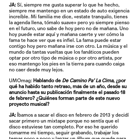
JA:
Sí, siempre me gusta superar lo que he hecho,
siempre me mantengo en un estado de auto exigencia
increíble. Mi familia me dice, «estate tranquilo, tienes
la agenda llena, tómalo suave» pero yo siempre pienso
en el futuro, uno sabe de hoy pero no de mañana. Uno
hoy puede estar aquí y mañana caerte y ver cómo la
fama te hace ver que es infiel. La fama puede estar
contigo hoy pero mañana irse con otro. La música y el
mundo da tantas vueltas que los fanáticos pueden
optar por otro tipo de música o por otro artista, por
eso mantengo los pies en la tierra para cuando caiga
no caer desde muy lejos.
UMOmag:
Hablando de
De Camino Pa’ La Cima
, ¿por
qué ha habido tanto retraso, más de un año, desde su
anuncio hasta su publicación finalmente el pasado 18
de febrero? ¿Quiénes forman parte de este nuevo
proyecto musical?
JA:
Íbamos a sacar el disco en febrero de 2013 y decidí
sacar primero un mixtape porque no sentía que el
disco estuviese tan completo. Por eso he querido
tomarme mi tiempo, seguir grabando, trabajar los
temas poco a poco y lanzar un álbum que quede para