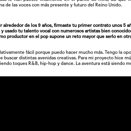
na de las voces con más presente y futuro del Reino Unido.
 alrededor de los 9 años, firmaste tu primer contrato unos 5 
o y usado tu talento vocal con numerosos artistas bien conocido
omo productor en el pop supone un reto mayor que serlo en otr
lativamente fácil porque puedo hacer mucho más. Tengo la op
TAINY, adel
 de buscar distintas avenidas creativas. Para mi proyecto hice m
tiempo
diendo toques R&B, hip-hop y dance. La aventura está siendo m
NICKI NICOL
fuerte
Hablamos c
Quiles de '