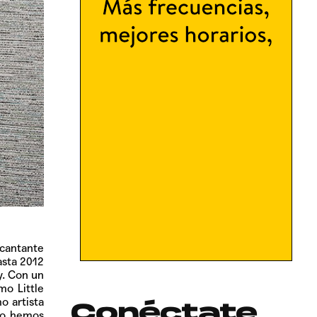
cantante
asta 2012
y. Con un
mo Little
o artista
Conéctate
 no hemos