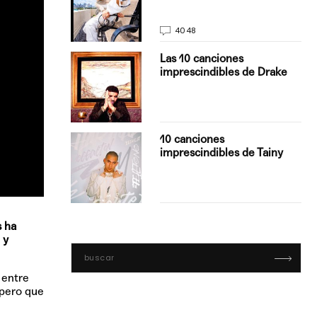
4048
turo del
Las 10 canciones
imprescindibles de Drake
con Boza
10 canciones
', el…
imprescindibles de Tainy
s ha
 y
 entre
spero que