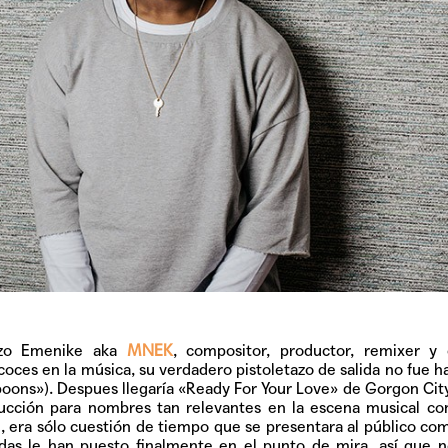
zo Emenike aka
MNEK
, compositor, productor, remixer y 
ecoces en la música, su verdadero pistoletazo de salida no fue h
oons»). Despues llegaría «Ready For Your Love»
de Gorgon Cit
cción para nombres tan relevantes en la escena musical co
 era sólo cuestión de tiempo que se presentara al público com
aldas le han puesto finalmente en el punto de mira, así que