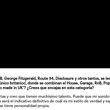
GRIFF, el fu
Pop
Hablamos 
sobre 'Bucle
, George Fitzgerald, Route 94, Disclosure y otros tantos, se le
único británico’, donde se combinan el House, Garage, RnB, Pop
do made in UK’? ¿Crees que encajas en esta categoría?
itas y creo que tienen muchísimo talento. Puede que mi sonido
será el indicativo definitivo de cuál es mi estilo de verdad y e
e tiene personalidad propia.