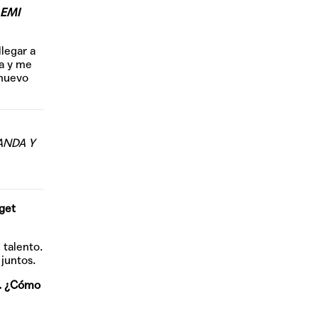
 EMI
legar a
ca y me
 nuevo
ANDA Y
rget
 talento.
juntos.
s. ¿Cómo