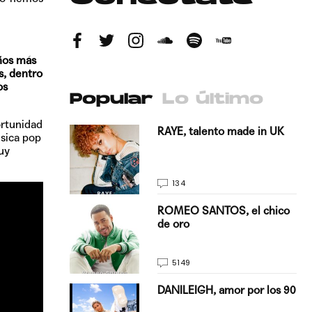
años más
s, dentro
os
Popular
Lo último
ortunidad
antado a su
RAYE, talento made in UK
úsica pop
uy
134
E, pisando
ROMEO SANTOS, el chico
de oro
5149
on Justin
DANILEIGH, amor por los 90
La…