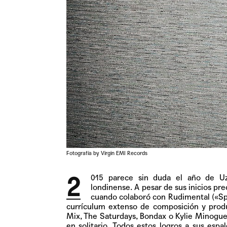
Fotografía by Virgin EMI Records
2
015 parece sin duda el año de U
londinense. A pesar de sus inicios pr
cuando colaboró con Rudimental («Sp
currículum extenso de composición y produ
Mix, The Saturdays, Bondax o Kylie Minogue,
en solitario. Todos estos logros a sus esp