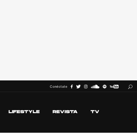
Conéctate
LIFESTYLE
REVISTA
TV