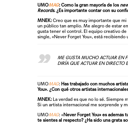
UMO
MAG
: Como la gran mayoría de los
new
Records
. ¿Es importante contar con su conf
MNEK:
Creo que es muy importante que mi se
un público tan amplio. Me alegro de estar e
gusta tener el control. El equipo creativo 
single, «Never Forget You», está recibiendo
ME GUSTA MUCHO ACTUAR EN FE
DIRÍA QUE ACTUAR EN DIRECTO
UMO
MAG
:
Has trabajado con muchos artista
You». ¿Con qué otros artistas internacionales
MNEK:
La verdad es que no lo sé. Siempre me
Si un artista internacional me sorprende y 
UMO
MAG
: «
Never Forget You» es además t
te sientes al respecto? ¿Ha sido una grata s