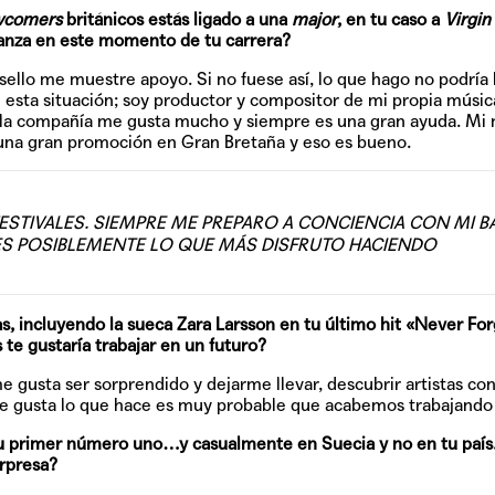
comers
británicos estás ligado a una
major
, en tu caso a
Virgin
ianza en este momento de tu carrera?
llo me muestre apoyo. Si no fuese así, lo que hago no podría l
n esta situación; soy productor y compositor de mi propia músi
de la compañía me gusta mucho y siempre es una gran ayuda. Mi
 una gran promoción en Gran Bretaña y eso es bueno.
STIVALES. SIEMPRE ME PREPARO A CONCIENCIA CON MI B
 ES POSIBLEMENTE LO QUE MÁS DISFRUTO HACIENDO
s, incluyendo la sueca Zara Larsson en tu último hit «Never Fo
 te gustaría trabajar en un futuro?
 gusta ser sorprendido y dejarme llevar, descubrir artistas con
me gusta lo que hace es muy probable que acabemos trabajando 
u primer número uno…y casualmente en Suecia y no en tu paí
orpresa?