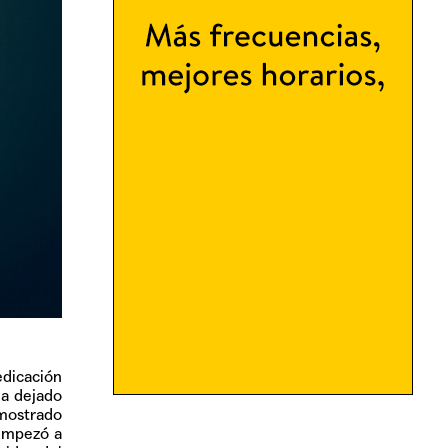
edicación
ha dejado
emostrado
empezó a