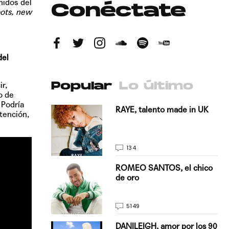
nidos del
Conéctate
oots, new
del
r,
Popular
Lo último
o de
 Podría
antado a su
RAYE, talento made in UK
ntención,
134
E, pisando
ROMEO SANTOS, el chico
de oro
5149
on Justin
DANILEIGH, amor por los 90