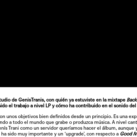
Quiles de '
GRIFF, el fu
Pop
Hablamos 
sobre 'Bucle
tudio de GenisTranis, con quién ya estuviste en la mixtape
Back
do el trabajo a nivel LP y cómo ha contribuido en el sonido del
con unos objetivos bien definidos desde un principio. Es una exp
ndo a todo el mundo que grabe o produzca música. A nivel can
Genís Trani como un servidor queríamos hacer el álbum, aunque 
 ha sido muy importante y un ‘upgrade’, con respecto a
Good 