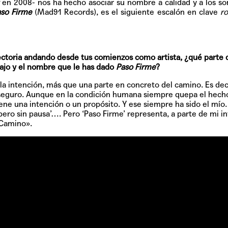
y
en 2008- nos ha hecho asociar su nombre a calidad y a los so
so Firme
(Mad91 Records), es el siguiente escalón en clave
r
ectoria andando desde tus comienzos como artista, ¿qué parte 
ajo y el nombre que le has dado
Paso Firme
?
a intención, más que una parte en concreto del camino. Es deci
seguro. Aunque en la condición humana siempre quepa el hech
ne una intención o un propósito. Y ese siempre ha sido el mío.
TAINY, adel
pero sin pausa’…. Pero ‘Paso Firme’ representa, a parte de mi i
tiempo
«Camino».
NICKI NICOL
fuerte
Hablamos c