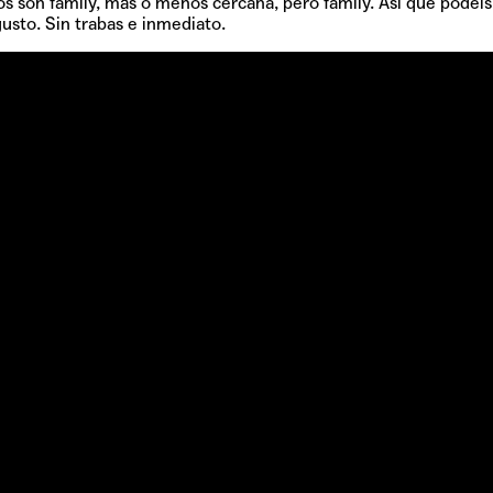
los son family, más o menos cercana, pero family. Así que podéis
gusto. Sin trabas e inmediato.