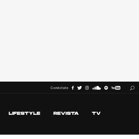
Conéctate
LIFESTYLE
REVISTA
TV