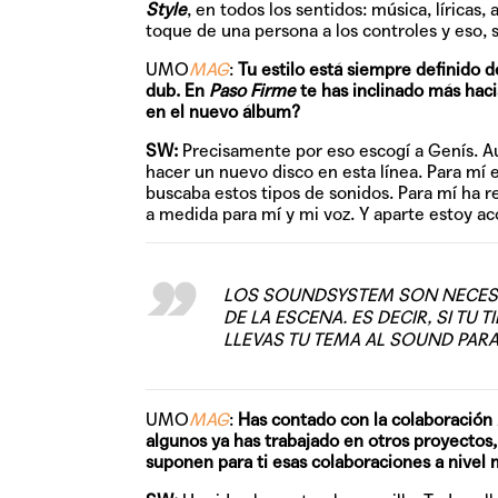
Style
, en todos los sentidos: música, líricas,
toque de una persona a los controles y eso, s
UMO
MAG
:
Tu estilo está siempre definido d
dub. En
Paso Firme
te has inclinado más haci
en el nuevo álbum?
SW:
Precisamente por eso escogí a Genís. Au
hacer un nuevo disco en esta línea. Para mí 
buscaba estos tipos de sonidos. Para mí ha
a medida para mí y mi voz. Y aparte estoy a
LOS SOUNDSYSTEM SON NECESA
DE LA ESCENA. ES DECIR, SI TU
LLEVAS TU TEMA AL SOUND PAR
UMO
MAG
:
Has contado con la colaboración
algunos ya has trabajado en otros proyectos
suponen para ti esas colaboraciones a nivel 