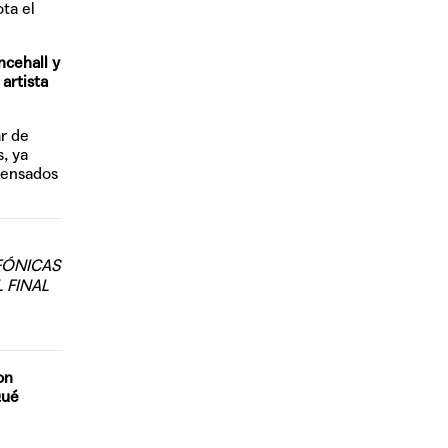
ota el
ncehall y
artista
r de
, ya
pensados
FÓNICAS
 FINAL
on
Qué