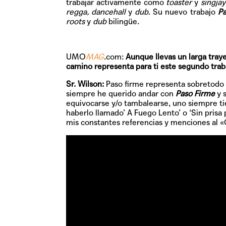
trabajar activamente como
toaster
y
singja
regga, dancehall
y
dub
. Su nuevo trabajo
Pa
roots
y
dub
bilingüe.
UMO
MAG
.com:
Aunque llevas un larga tray
camino representa para ti este segundo trab
Sr. Wilson:
Paso firme representa sobretodo l
siempre he querido andar con
Paso Firme
y 
equivocarse y/o tambalearse, uno siempre tie
haberlo llamado’ A Fuego Lento’ o ‘Sin prisa 
mis constantes referencias y menciones al 