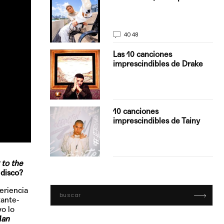
La…
4048
turo del
Las 10 canciones
imprescindibles de Drake
con Boza
10 canciones
', el…
imprescindibles de Tainy
 to the
 disco?
eriencia
tante-
yo lo
Man