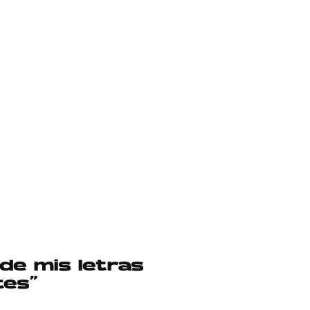
nde mis letras
tes”