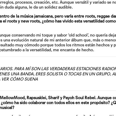
 arreglos, procesos, creación, etc. Aunque versátil y variado se n
in duda alguna, le da un solidez audible.
entro de la música jamaicana, pero varía entre roots, reggae da
a el roots y new roots, ¿cómo has vivido esta versatilidad como 
nque conservando mi toque y sabor ‘old school’, no quería deja
es una evolución natural de mi anterior álbum que, más o menos
 resultado muy cómodo porque todos los ritmos están hechos y 
costumbrado a la versatilidad, me encanta de hecho.
RIOS. PARA MÍ SON LAS VERDADERAS ESTACIONES RADIO
 TIENES UNA BANDA, ERES SOLISTA O TOCAS EN UN GRUPO, AL
A VER CÓMO SUENA
 MellowMood, Rapsusklei, Sharif y Payoh Soul Rebel. Aunque c
, ¿cómo ha sido colaborar con todos ellos en este propósito? ¿
musical?