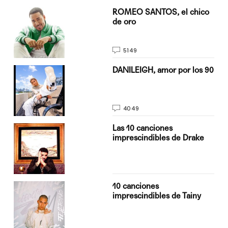
do
ROMEO SANTOS, el chico
de oro
5149
n
DANILEIGH, amor por los 90
4049
Las 10 canciones
imprescindibles de Drake
10 canciones
imprescindibles de Tainy