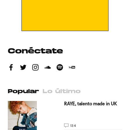
Conéctate
Popular
Lo último
a su
RAYE, talento made in UK
134