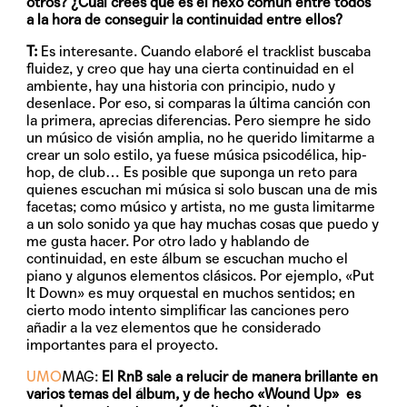
otros? ¿Cuál crees que es el nexo común entre todos
a la hora de conseguir la continuidad entre ellos?
T:
Es interesante. Cuando elaboré el tracklist buscaba
fluidez, y creo que hay una cierta continuidad en el
ambiente, hay una historia con principio, nudo y
desenlace. Por eso, si comparas la última canción con
la primera, aprecias diferencias. Pero siempre he sido
un músico de visión amplia, no he querido limitarme a
crear un solo estilo, ya fuese música psicodélica, hip-
hop, de club… Es posible que suponga un reto para
quienes escuchan mi música si solo buscan una de mis
facetas; como músico y artista, no me gusta limitarme
a un solo sonido ya que hay muchas cosas que puedo y
me gusta hacer. Por otro lado y hablando de
continuidad, en este álbum se escuchan mucho el
piano y algunos elementos clásicos. Por ejemplo, «Put
It Down» es muy orquestal en muchos sentidos; en
cierto modo intento simplificar las canciones pero
añadir a la vez elementos que he considerado
importantes para el proyecto.
UMO
MAG:
El RnB sale a relucir de manera brillante en
varios temas del álbum, y de hecho «Wound Up» es