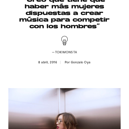
“Creo que tiene que
Publicidad
haber más mujeres
dispuestas a crear
Contacto
música para competir
con los hombres”
Aviso Legal
© 2015-2022 UMOMAG. PROPIEDAD DE UMO agency. TODOS LOS
DERECHOS RESERVADOS.
—TOKIMONSTA
8 abril, 2016
Por
Gonzalo Oya